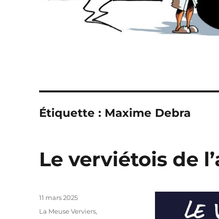
Étiquette :
Maxime Debra
Le verviétois de l
Publié
11 mars 2025
le
Catégories
La Meuse Verviers
,