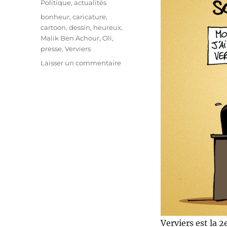
Politique, actualités
Étiquettes
bonheur
,
caricature
,
cartoon
,
dessin
,
heureux
,
Malik Ben Achour
,
Oli
,
presse
,
Verviers
sur
Laisser un commentaire
Heureux
à
Verviers
!
Verviers est la 2