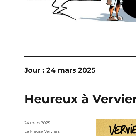
Jour :
24 mars 2025
Heureux à Vervier
Publié
24 mars 2025
le
Catégories
La Meuse Verviers
,