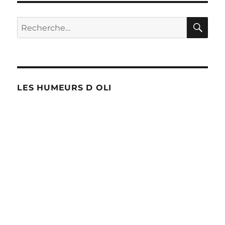
Leyen
réélue
RE
Recherche
!
pour :
LES HUMEURS D OLI