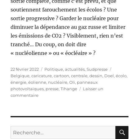
sortie complète, comme c’est prévu, et que
soutiennent farouchement les écolos ? Une
sortie progressive ? Garder le nucléaire pour
diminuer la dépendance au gaz russe et limiter
les émissions de CO2 ? Visiblement, rien n’est
tranché… Du coup, on doit dire
« nucléolienne » ou « éocléaire » ?
Publié
Catégories
Étiquettes
22 février 2022
Politique, actualités
,
Sudpresse
le
Belgique
,
caricature
,
cartoon
,
centrale
,
dessin
,
Doel
,
écolo
,
énergie
,
éolienne
,
nucléaire
,
Oli
,
panneaux
photovoltaiques
,
presse
,
Tihange
Laisser un
sur
commentaire
Sortie
du
nucléaire
:
comment
RE
Recherche
faire
pour :