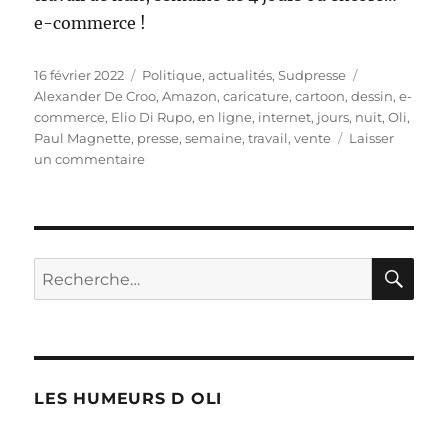
e-commerce !
Publié
Catégories
Étiquettes
16 février 2022
Politique, actualités
,
Sudpresse
le
Alexander De Croo
,
Amazon
,
caricature
,
cartoon
,
dessin
,
e-
commerce
,
Elio Di Rupo
,
en ligne
,
internet
,
jours
,
nuit
,
Oli
,
Paul Magnette
,
presse
,
semaine
,
travail
,
vente
Laisser
sur
un commentaire
Réforme
du
travail
RE
Recherche
pour :
LES HUMEURS D OLI