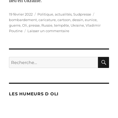
lieu en Ukraine.
Publié
Catégories
Étiquettes
19 février 2022
Politique, actualités
,
Sudpresse
le
bombardement
,
caricature
,
cartoon
,
dessin
,
eunice
,
guerre
,
Oli
,
presse
,
Russie
,
tempête
,
Ukraine
,
Vladimir
sur
Poutine
Laisser un commentaire
Bombardements
en
Ukraine
RE
Recherche
pour :
LES HUMEURS D OLI