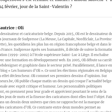
4 février, jour de la Saint-Valentin ?
autrice :
Oli
 dessinateur et caricaturiste belge. Depuis 2015, Oli est le dessinateur d
s journaux de Sudpresse (La Meuse, La Capitale, NordEclair, La Provinc
ette), les quotidiens les plus lus en région francophone belge et dans le
a France. Sudpresse Après ses humanités, il décide de suivre la formati
ration (1999-2002) à l’école supérieure Saint-Luc à Liège. Il enchaîne
vec une formation en développement web. En 2005, Oli débute sa carriè
designer et graphiste dans le secteur privé. Parallèlement, il lance e
blog « Les humeurs d’Oli ». Ce sont les élections régionales en Belgiq
n effet déclencheur. Oli commet ses premiers dessins d’opinion. Sur
rs.be, Oli publie chaque matin un dessin qui croque l’actualité belge 
onale avec esprit critique et humour. Les personnalités politiques
, en prennent pour leur grade et apprécient pourtant le sens de la
les jeux de mots et la finesse des caricatures dont elles font l’objet. Fai
ans un dessin deux univers que rien ne rapproche est la marque de
des caricatures d’Oli. Ce contraste entre deux mondes permet au