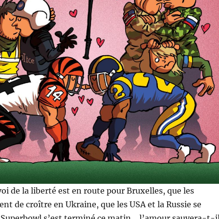
oi de la liberté est en route pour Bruxelles, que les
ent de croître en Ukraine, que les USA et la Russie se
e Superbowl s’est terminé ce matin… l’amour sauvera-t-i