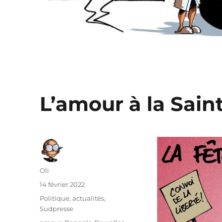
L’amour à la Sain
Auteur
Oli
Publié
14 février 2022
le
Catégories
Politique, actualités
,
Sudpresse