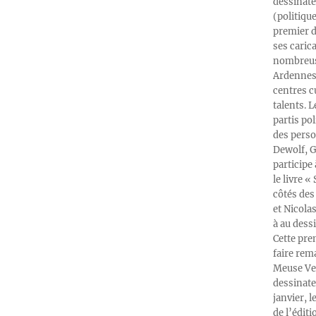
dessinate
(politiqu
premier d
ses caric
nombreuse
Ardennes-
centres c
talents. 
partis po
des perso
Dewolf, G
participe
le livre 
côtés des 
et Nicola
à au dess
Cette pre
faire rema
Meuse Ver
dessinate
janvier, l
de l’édit