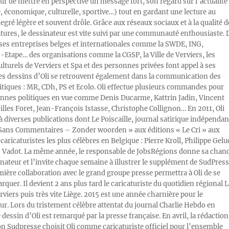
ur de mettre en perspective un message fort, son regard sur l’actualité
e, économique, culturelle, sportive…) tout en gardant une lecture au
egré légère et souvent drôle. Grâce aux réseaux sociaux et à la qualité d
atures, le dessinateur est vite suivi par une communauté enthousiaste. 
s entreprises belges et internationales comme la SWDE, ING,
Etape… des organisations comme la CGSP, la Ville de Verviers, les
ulturels de Verviers et Spa et des personnes privées font appel à ses
Les dessins d’Oli se retrouvent également dans la communication des
litiques : MR, CDh, PS et Ecolo. Oli effectue plusieurs commandes pour
nnes politiques en vue comme Denis Ducarme, Kattrin Jadin, Vincent
illes Foret, Jean-François Istasse, Christophe Collignon… En 2011, Oli
 à diverses publications dont Le Poiscaille, journal satirique indépendan
« Sans Commentaires – Zonder woorden » aux éditions « Le Cri » aux
caricaturistes les plus célèbres en Belgique : Pierre Kroll, Philippe Gelu
s Vadot. La même année, le responsable de JobsRégions donne sa chan
inateur et l’invite chaque semaine à illustrer le supplément de SudPress
mière collaboration avec le grand groupe presse permettra à Oli de se
rquer. Il devient 2 ans plus tard le caricaturiste du quotidien régional L
viers puis très vite Liège. 2015 est une année charnière pour le
ur. Lors du tristement célèbre attentat du journal Charlie Hebdo en
e dessin d’Oli est remarqué par la presse française. En avril, la rédaction
ion Sudpresse choisit Oli comme caricaturiste officiel pour l’ensemble