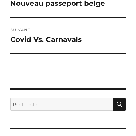
de
Nouveau passeport belge
Publication
précédente :
l’article
SUIVANT
Covid Vs. Carnavals
Publication
suivante :
RE
Recherche
pour :