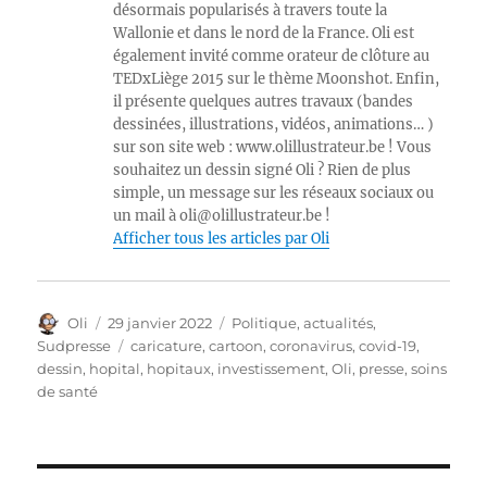
désormais popularisés à travers toute la
Wallonie et dans le nord de la France. Oli est
également invité comme orateur de clôture au
TEDxLiège 2015 sur le thème Moonshot. Enfin,
il présente quelques autres travaux (bandes
dessinées, illustrations, vidéos, animations… )
sur son site web : www.olillustrateur.be ! Vous
souhaitez un dessin signé Oli ? Rien de plus
simple, un message sur les réseaux sociaux ou
un mail à oli@olillustrateur.be !
Afficher tous les articles par Oli
Auteur
Publié
Catégories
Oli
29 janvier 2022
Politique, actualités
,
le
Étiquettes
Sudpresse
caricature
,
cartoon
,
coronavirus
,
covid-19
,
dessin
,
hopital
,
hopitaux
,
investissement
,
Oli
,
presse
,
soins
de santé