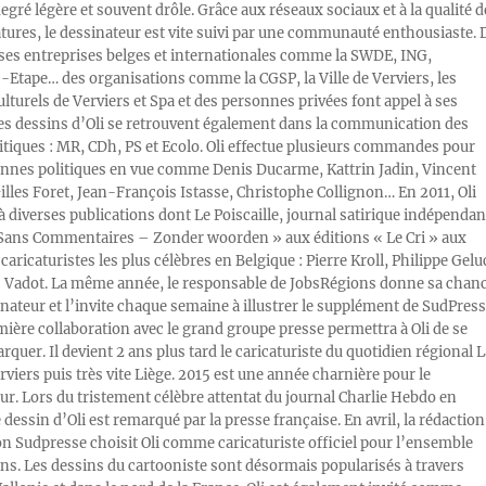
egré légère et souvent drôle. Grâce aux réseaux sociaux et à la qualité d
atures, le dessinateur est vite suivi par une communauté enthousiaste. 
s entreprises belges et internationales comme la SWDE, ING,
Etape… des organisations comme la CGSP, la Ville de Verviers, les
ulturels de Verviers et Spa et des personnes privées font appel à ses
Les dessins d’Oli se retrouvent également dans la communication des
litiques : MR, CDh, PS et Ecolo. Oli effectue plusieurs commandes pour
nnes politiques en vue comme Denis Ducarme, Kattrin Jadin, Vincent
illes Foret, Jean-François Istasse, Christophe Collignon… En 2011, Oli
 à diverses publications dont Le Poiscaille, journal satirique indépendan
« Sans Commentaires – Zonder woorden » aux éditions « Le Cri » aux
caricaturistes les plus célèbres en Belgique : Pierre Kroll, Philippe Gelu
s Vadot. La même année, le responsable de JobsRégions donne sa chan
inateur et l’invite chaque semaine à illustrer le supplément de SudPress
mière collaboration avec le grand groupe presse permettra à Oli de se
rquer. Il devient 2 ans plus tard le caricaturiste du quotidien régional L
viers puis très vite Liège. 2015 est une année charnière pour le
ur. Lors du tristement célèbre attentat du journal Charlie Hebdo en
e dessin d’Oli est remarqué par la presse française. En avril, la rédaction
ion Sudpresse choisit Oli comme caricaturiste officiel pour l’ensemble
ons. Les dessins du cartooniste sont désormais popularisés à travers