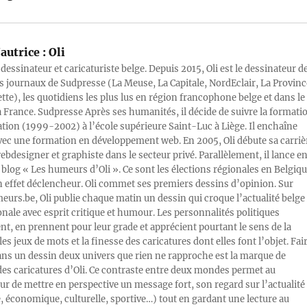
autrice :
Oli
 dessinateur et caricaturiste belge. Depuis 2015, Oli est le dessinateur d
s journaux de Sudpresse (La Meuse, La Capitale, NordEclair, La Provinc
ette), les quotidiens les plus lus en région francophone belge et dans le
a France. Sudpresse Après ses humanités, il décide de suivre la formati
ration (1999-2002) à l’école supérieure Saint-Luc à Liège. Il enchaîne
vec une formation en développement web. En 2005, Oli débute sa carriè
designer et graphiste dans le secteur privé. Parallèlement, il lance e
blog « Les humeurs d’Oli ». Ce sont les élections régionales en Belgiq
n effet déclencheur. Oli commet ses premiers dessins d’opinion. Sur
rs.be, Oli publie chaque matin un dessin qui croque l’actualité belge 
onale avec esprit critique et humour. Les personnalités politiques
, en prennent pour leur grade et apprécient pourtant le sens de la
les jeux de mots et la finesse des caricatures dont elles font l’objet. Fai
ans un dessin deux univers que rien ne rapproche est la marque de
des caricatures d’Oli. Ce contraste entre deux mondes permet au
ur de mettre en perspective un message fort, son regard sur l’actualité
e, économique, culturelle, sportive…) tout en gardant une lecture au