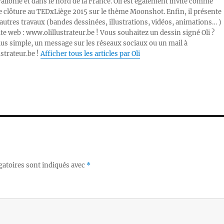
Wallonie et dans le nord de la France. Oli est également invité comme
e clôture au TEDxLiège 2015 sur le thème Moonshot. Enfin, il présente
autres travaux (bandes dessinées, illustrations, vidéos, animations… )
ite web : www.olillustrateur.be ! Vous souhaitez un dessin signé Oli ?
lus simple, un message sur les réseaux sociaux ou un mail à
ustrateur.be !
Afficher tous les articles par Oli
gatoires sont indiqués avec
*