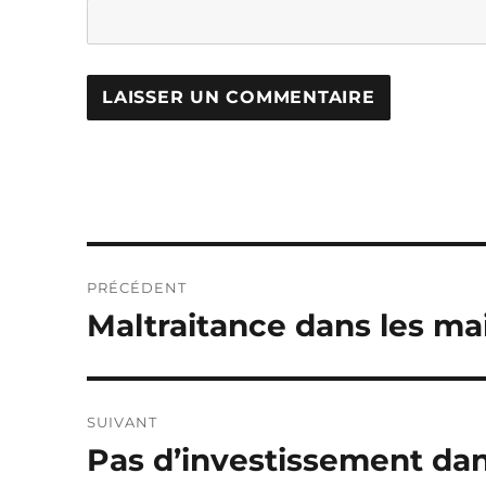
Navigation
PRÉCÉDENT
de
Maltraitance dans les ma
Publication
précédente :
l’article
SUIVANT
Pas d’investissement dan
Publication
suivante :