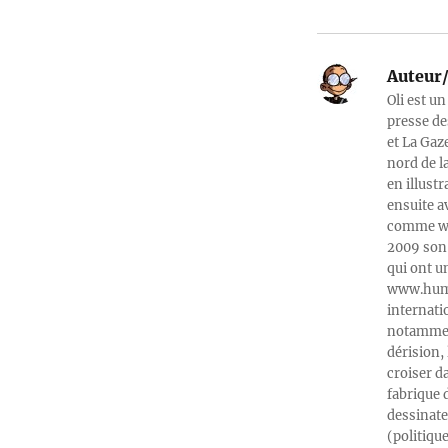
Auteur/
Oli est un
presse de
et La Gaz
nord de l
en illust
ensuite a
comme web
2009 son 
qui ont u
www.humeu
internati
notamment
dérision, 
croiser d
fabrique 
dessinate
(politiqu