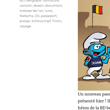
Étiquettes
BD
,
Belgique
,
caricature
,
cartoon
,
dessin
,
document
,
hotesse de l'air
,
lune
,
Natacha
,
Oli
,
passeport
,
presse
,
Schtroumpf
,
Tintin
,
voyage
Un nouveau passep
présenté hier ! I
héros de la BD b