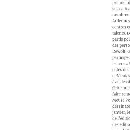
premier d
ses caric
nombreuse
Ardennes-
centres c
talents. 
partis po
des perso
Dewolf, G
participe
le livre 
côtés des 
et Nicola
à au dess
Cette pre
faire rema
Meuse Ver
dessinate
janvier, l
de l’édit
des éditi