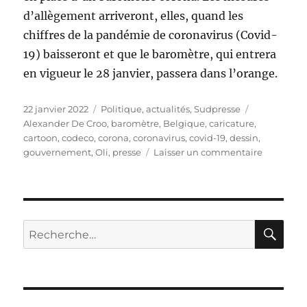
d’allègement arriveront, elles, quand les
chiffres de la pandémie de coronavirus (Covid-
19) baisseront et que le baromètre, qui entrera
en vigueur le 28 janvier, passera dans l’orange.
Publié
Catégories
Étiquettes
22 janvier 2022
Politique, actualités
,
Sudpresse
le
Alexander De Croo
,
baromètre
,
Belgique
,
caricature
,
cartoon
,
codeco
,
corona
,
coronavirus
,
covid-19
,
dessin
,
sur
gouvernement
,
Oli
,
presse
Laisser un commentaire
Baromètr
corona
!
RE
Recherche
pour :