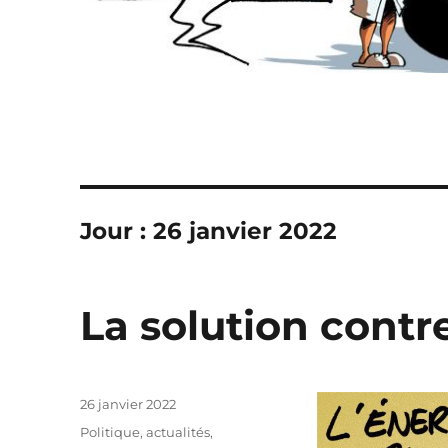
Jour :
26 janvier 2022
La solution contre
Publié
26 janvier 2022
le
Catégories
Politique, actualités
,