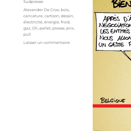
Sudpresse
Étiquettes
Alexander De Croo
,
bois
,
caricature
,
cartoon
,
dessin
,
électricité
,
énergie
,
froid
,
gaz
,
Oli
,
pellet
,
presse
,
prix
,
pull
sur
Laisser un commentaire
La
solution
contre
l’énergie
trop
chère
!