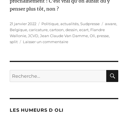
prochainement ! C’est vrai qu’on aurait dû y
penser plus tôt, non ?
Publié
Catégories
Étiquettes
21 janvier 2022
Politique, actualités
,
Sudpresse
aware
,
le
Belgique
,
caricature
,
cartoon
,
dessin
,
ecart
,
Flandre
Wallonie
,
JCVD
,
Jean Claude Van Damme
,
Oli
,
presse
,
sur
split
Laisser un commentaire
Jean-
Claude
Van
Damme
premier
RE
Recherche
ministre
pour :
!
LES HUMEURS D OLI