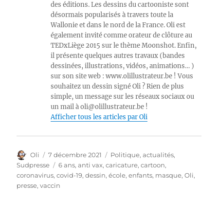
des éditions. Les dessins du cartooniste sont
désormais popularisés à travers toute la
Wallonie et dans le nord de la France. Oli est
également invité comme orateur de clôture au
TEDxLiège 2015 sur le thème Moonshot. Enfin,
il présente quelques autres travaux (bandes
dessinées, illustrations, vidéos, animations… )
sur son site web : www.olillustrateur.be ! Vous
souhaitez un dessin signé Oli ? Rien de plus
simple, un message sur les réseaux sociaux ou
un mail à oli@olillustrateur.be !
Afficher tous les articles par Oli
Auteur
Publié
Catégories
Oli
7 décembre 2021
Politique, actualités
,
le
Étiquettes
Sudpresse
6 ans
,
anti vax
,
caricature
,
cartoon
,
coronavirus
,
covid-19
,
dessin
,
école
,
enfants
,
masque
,
Oli
,
presse
,
vaccin