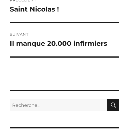
PRÉCÉDENT
de
Saint Nicolas !
Publication
précédente :
l’article
SUIVANT
Il manque 20.000 infirmiers
Publication
suivante :
RE
Recherche
pour :