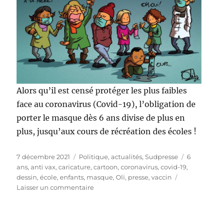
Alors qu’il est censé protéger les plus faibles
face au coronavirus (Covid-19), l’obligation de
porter le masque dès 6 ans divise de plus en
plus, jusqu’aux cours de récréation des écoles !
Publié
Catégories
Étiquette
7 décembre 2021
Politique, actualités
,
Sudpresse
6
le
ans
,
anti vax
,
caricature
,
cartoon
,
coronavirus
,
covid-19
,
dessin
,
école
,
enfants
,
masque
,
Oli
,
presse
,
vaccin
sur
Laisser un commentaire
Le
masque
divise