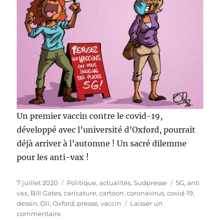
Un premier vaccin contre le covid-19,
développé avec l’université d’Oxford, pourrait
déjà arriver à l’automne ! Un sacré dilemme
pour les anti-vax !
Publié
Catégories
Étiquettes
7 juillet 2020
Politique, actualités
,
Sudpresse
5G
,
anti
le
vax
,
Bill Gates
,
caricature
,
cartoon
,
coronavirus
,
covid-19
,
dessin
,
Oli
,
Oxford
,
presse
,
vaccin
Laisser un
sur
commentaire