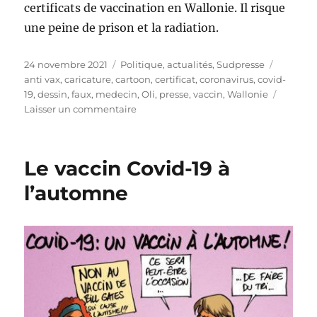
certificats de vaccination en Wallonie. Il risque
une peine de prison et la radiation.
Publié
Catégories
Étiquett
24 novembre 2021
Politique, actualités
,
Sudpresse
le
anti vax
,
caricature
,
cartoon
,
certificat
,
coronavirus
,
covid-
19
,
dessin
,
faux
,
medecin
,
Oli
,
presse
,
vaccin
,
Wallonie
sur
Laisser un commentaire
Faux
certificats
Covid
Le vaccin Covid-19 à
l’automne