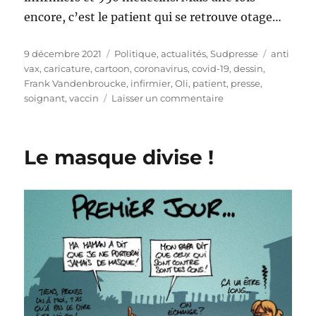
encore, c’est le patient qui se retrouve otage…
Publié
Catégories
Étiquette
9 décembre 2021
Politique, actualités
,
Sudpresse
anti
le
vax
,
caricature
,
cartoon
,
coronavirus
,
covid-19
,
dessin
,
Frank Vandenbroucke
,
infirmier
,
Oli
,
patient
,
presse
,
sur
soignant
,
vaccin
Laisser un commentaire
Soignants
non
vaccinés
Le masque divise !