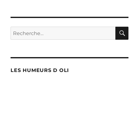
Le
vaccin
Covid-
19
à
RE
Recherche
l’automne
pour :
LES HUMEURS D OLI