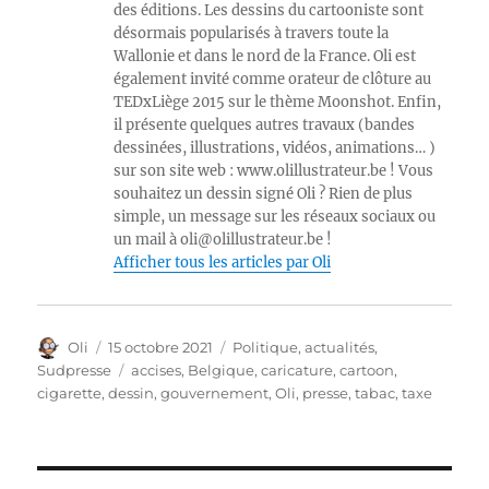
des éditions. Les dessins du cartooniste sont
désormais popularisés à travers toute la
Wallonie et dans le nord de la France. Oli est
également invité comme orateur de clôture au
TEDxLiège 2015 sur le thème Moonshot. Enfin,
il présente quelques autres travaux (bandes
dessinées, illustrations, vidéos, animations… )
sur son site web : www.olillustrateur.be ! Vous
souhaitez un dessin signé Oli ? Rien de plus
simple, un message sur les réseaux sociaux ou
un mail à oli@olillustrateur.be !
Afficher tous les articles par Oli
Auteur
Publié
Catégories
Oli
15 octobre 2021
Politique, actualités
,
le
Étiquettes
Sudpresse
accises
,
Belgique
,
caricature
,
cartoon
,
cigarette
,
dessin
,
gouvernement
,
Oli
,
presse
,
tabac
,
taxe