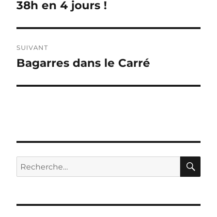
de
38h en 4 jours !
Publication
précédente :
l’article
SUIVANT
Bagarres dans le Carré
Publication
suivante :
RE
Recherche
pour :