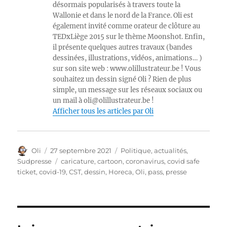
désormais popularisés à travers toute la
Wallonie et dans le nord de la France. Oli est
également invité comme orateur de clôture au
TEDxLiège 2015 sur le thème Moonshot. Enfin,
il présente quelques autres travaux (bandes
dessinées, illustrations, vidéos, animations… )
sur son site web : www.olillustrateur.be ! Vous
souhaitez un dessin signé Oli ? Rien de plus
simple, un message sur les réseaux sociaux ou
un mail à oli@olillustrateur.be !
Afficher tous les articles par Oli
Auteur
Publié
Catégories
Oli
27 septembre 2021
Politique, actualités
,
le
Étiquettes
Sudpresse
caricature
,
cartoon
,
coronavirus
,
covid safe
ticket
,
covid-19
,
CST
,
dessin
,
Horeca
,
Oli
,
pass
,
presse