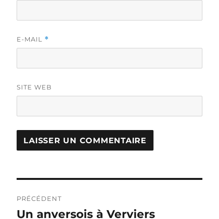
E-MAIL
*
SITE WEB
Navigation
PRÉCÉDENT
de
Un anversois à Verviers
Publication