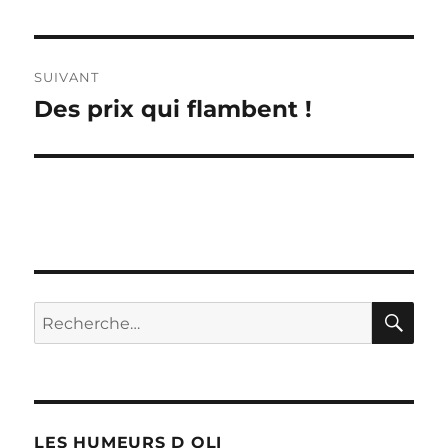
précédente :
l’article
SUIVANT
Des prix qui flambent !
Publication
suivante :
RE
Recherche
pour :
LES HUMEURS D OLI