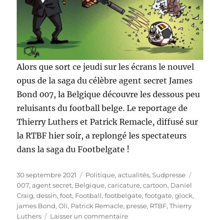
Alors que sort ce jeudi sur les écrans le nouvel
opus de la saga du célèbre agent secret James
Bond 007, la Belgique découvre les dessous peu
reluisants du football belge. Le reportage de
Thierry Luthers et Patrick Remacle, diffusé sur
la RTBF hier soir, a replongé les spectateurs
dans la saga du Footbelgate !
Publié
Catégories
Étiquet
30 septembre 2021
Politique, actualités
,
Sudpresse
le
007
,
agent secret
,
Belgique
,
caricature
,
cartoon
,
Daniel
Craig
,
dessin
,
foot
,
Football
,
footbelgate
,
footgate
,
glock
,
james Bond
,
Oli
,
Patrick Remacle
,
presse
,
RTBF
,
Thierry
sur
Luthers
Laisser un commentaire