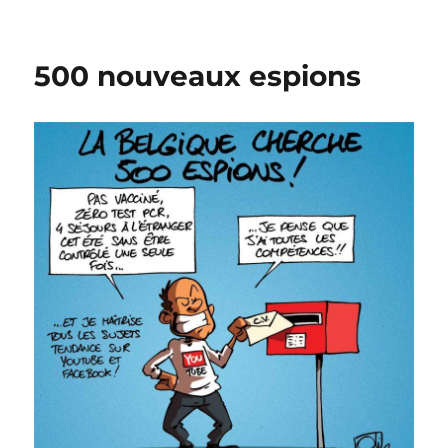
James
Bond
et
500 nouveaux espions
le
Footbelgate