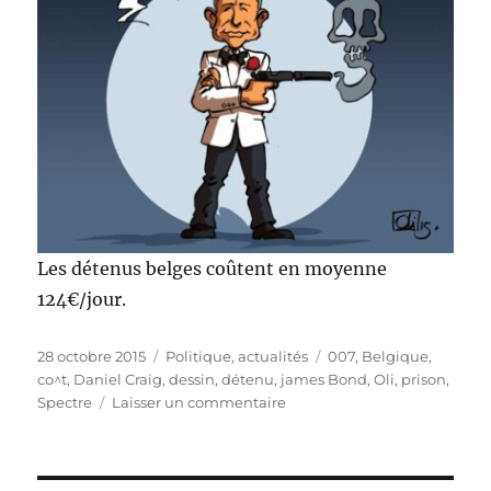
Les détenus belges coûtent en moyenne
124€/jour.
Publié
Catégories
Étiquettes
28 octobre 2015
Politique, actualités
007
,
Belgique
,
le
co^t
,
Daniel Craig
,
dessin
,
détenu
,
james Bond
,
Oli
,
prison
,
sur
Spectre
Laisser un commentaire
James
Bond
!