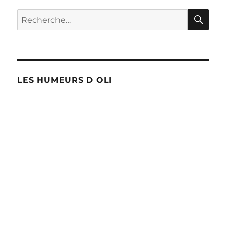
RE
Recherche
pour :
LES HUMEURS D OLI