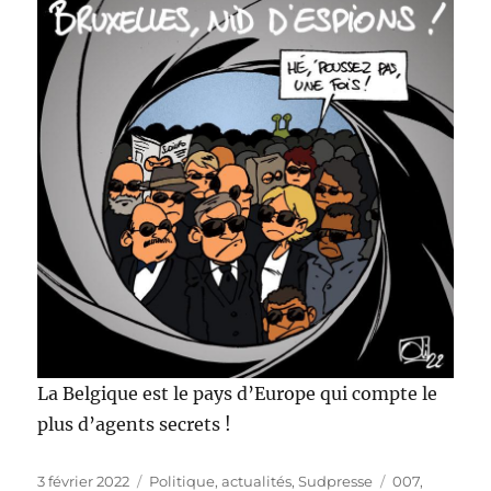
La Belgique est le pays d’Europe qui compte le
plus d’agents secrets !
Publié
Catégories
Étiquettes
3 février 2022
Politique, actualités
,
Sudpresse
007
,