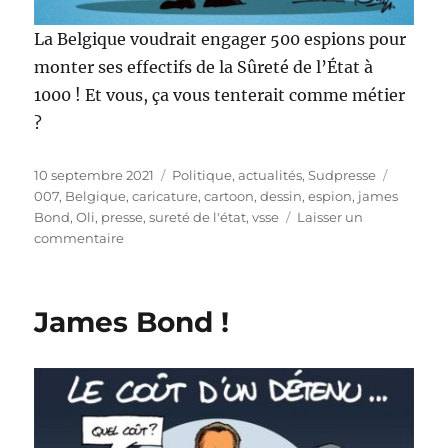
La Belgique voudrait engager 500 espions pour
monter ses effectifs de la Sûreté de l’État à
1000 ! Et vous, ça vous tenterait comme métier
?
Publié
Catégories
Étiquett
10 septembre 2021
Politique, actualités
,
Sudpresse
le
007
,
Belgique
,
caricature
,
cartoon
,
dessin
,
espion
,
james
Bond
,
Oli
,
presse
,
sureté de l'état
,
vsse
Laisser un
sur
commentaire
500
nouveaux
espions
James Bond !