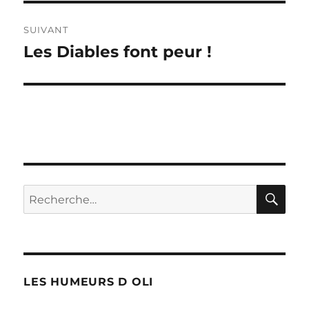
SUIVANT
Les Diables font peur !
Publication
suivante :
RE
Recherche
pour :
LES HUMEURS D OLI