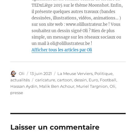
TEDxLiège 2015 sur le thème Moonshot. Enfin,
il présente quelques autres travaux (bandes
dessinées, illustrations, vidéos, animations… )
sur son site web : www.olillustrateur.be ! Vous
souhaitez un dessin signé Oli ? Rien de plus
simple, un message sur les réseaux sociaux ou
un mail à oli@olillustrateur.be !
Afficher tous les articles par Oli
Auteur
Publié
Catégories
Oli
13 juin 2021
La Meuse Verviers
,
Politique,
le
Étiquettes
actualités
caricature
,
cartoon
,
dessin
,
Euro
,
Football
,
Hassan Aydin
,
Malik Ben Achour
,
Muriel Targnion
,
Oli
,
presse
Laisser un commentaire