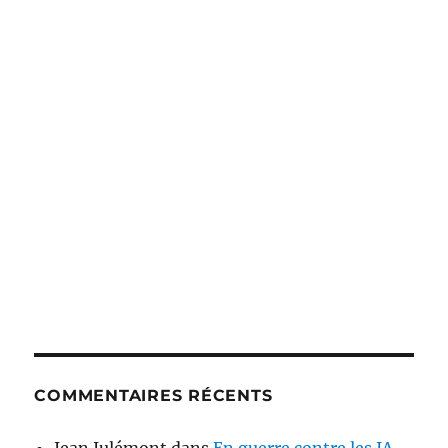
COMMENTAIRES RÉCENTS
Jean Julémont
dans
En guerre contre les IA