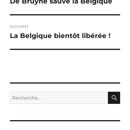
De Bruyne sauve la Belgique
Publication
précédente :
l’article
SUIVANT
La Belgique bientôt libérée !
Publication
suivante :
RE
Recherche
pour :