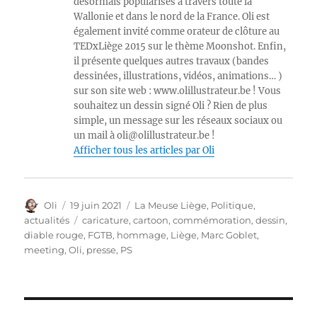
désormais popularisés à travers toute la
Wallonie et dans le nord de la France. Oli est
également invité comme orateur de clôture au
TEDxLiège 2015 sur le thème Moonshot. Enfin,
il présente quelques autres travaux (bandes
dessinées, illustrations, vidéos, animations… )
sur son site web : www.olillustrateur.be ! Vous
souhaitez un dessin signé Oli ? Rien de plus
simple, un message sur les réseaux sociaux ou
un mail à oli@olillustrateur.be !
Afficher tous les articles par Oli
Auteur
Publié
Catégories
Oli
19 juin 2021
La Meuse Liège
,
Politique,
le
Étiquettes
actualités
caricature
,
cartoon
,
commémoration
,
dessin
,
diable rouge
,
FGTB
,
hommage
,
Liège
,
Marc Goblet
,
meeting
,
Oli
,
presse
,
PS