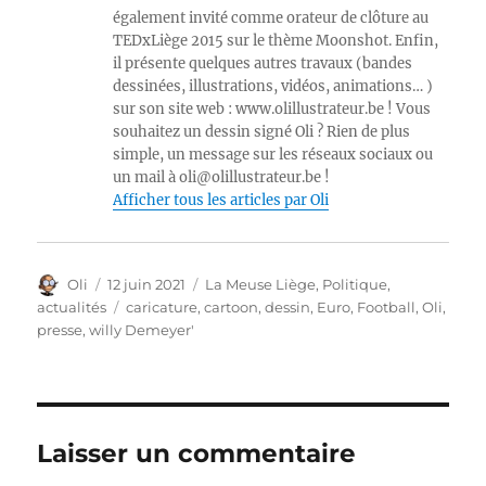
également invité comme orateur de clôture au
TEDxLiège 2015 sur le thème Moonshot. Enfin,
il présente quelques autres travaux (bandes
dessinées, illustrations, vidéos, animations… )
sur son site web : www.olillustrateur.be ! Vous
souhaitez un dessin signé Oli ? Rien de plus
simple, un message sur les réseaux sociaux ou
un mail à oli@olillustrateur.be !
Afficher tous les articles par Oli
Auteur
Publié
Catégories
Oli
12 juin 2021
La Meuse Liège
,
Politique,
le
Étiquettes
actualités
caricature
,
cartoon
,
dessin
,
Euro
,
Football
,
Oli
,
presse
,
willy Demeyer'
Laisser un commentaire