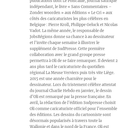
publications dont Le Poiscaille, journal satirique
indépendant, le livre « Sans Commentaires –
Zonder woorden » aux éditions « Le Cri » aux
côtés des caricaturistes les plus célèbres en
Belgique : Pierre Kroll, Philippe Geluck et Nicolas
Vadot. La même année, le responsable de
JobsRégions donne sa chance à au dessinateur
et l’invite chaque semaine à illustrer le
supplément de SudPresse. Cette première
collaboration avec le grand groupe presse
permettra à Oli de se faire remarquer. Il devient 2
ans plus tard le caricaturiste du quotidien
régional La Meuse Verviers puis très vite Liège.
2015 est une année charnière pour le
dessinateur. Lors du tristement célèbre attentat
du journal Charlie Hebdo en janvier, le dessin
d’Oli est remarqué par la presse française. En
avril, la rédaction de l’édition Sudpresse choisit
Oli comme caricaturiste officiel pour l’ensemble
des éditions. Les dessins du cartooniste sont
désormais popularisés à travers toute la
Wallonie et dans le nord de la France. Oli est