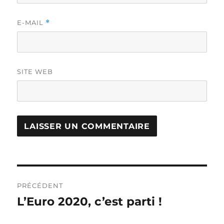
E-MAIL
*
SITE WEB
Navigation
PRÉCÉDENT
de
L’Euro 2020, c’est parti !
Publication
précédente :
l’article