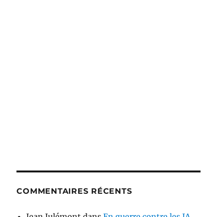
COMMENTAIRES RÉCENTS
Jean Julémont
dans
En guerre contre les IA