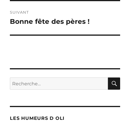
SUIVANT
Bonne fête des pères !
Publication
suivante :
RE
Recherche
pour :
LES HUMEURS D OLI