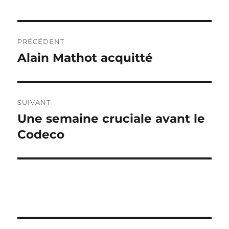
Navigation
PRÉCÉDENT
de
Alain Mathot acquitté
Publication
précédente :
l’article
SUIVANT
Une semaine cruciale avant le
Publication
suivante :
Codeco