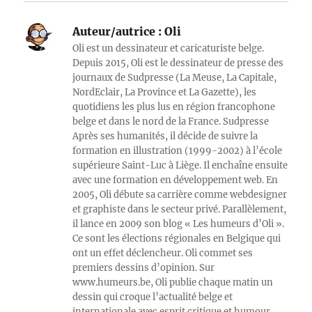
Auteur/autrice :
Oli
Oli est un dessinateur et caricaturiste belge.
Depuis 2015, Oli est le dessinateur de presse des
journaux de Sudpresse (La Meuse, La Capitale,
NordEclair, La Province et La Gazette), les
quotidiens les plus lus en région francophone
belge et dans le nord de la France. Sudpresse
Après ses humanités, il décide de suivre la
formation en illustration (1999-2002) à l’école
supérieure Saint-Luc à Liège. Il enchaîne ensuite
avec une formation en développement web. En
2005, Oli débute sa carrière comme webdesigner
et graphiste dans le secteur privé. Parallèlement,
il lance en 2009 son blog « Les humeurs d’Oli ».
Ce sont les élections régionales en Belgique qui
ont un effet déclencheur. Oli commet ses
premiers dessins d’opinion. Sur
www.humeurs.be, Oli publie chaque matin un
dessin qui croque l’actualité belge et
internationale avec esprit critique et humour.