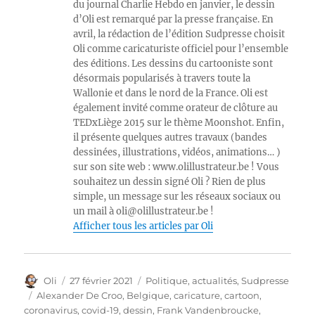
du journal Charlie Hebdo en janvier, le dessin
d’Oli est remarqué par la presse française. En
avril, la rédaction de l’édition Sudpresse choisit
Oli comme caricaturiste officiel pour l’ensemble
des éditions. Les dessins du cartooniste sont
désormais popularisés à travers toute la
Wallonie et dans le nord de la France. Oli est
également invité comme orateur de clôture au
TEDxLiège 2015 sur le thème Moonshot. Enfin,
il présente quelques autres travaux (bandes
dessinées, illustrations, vidéos, animations… )
sur son site web : www.olillustrateur.be ! Vous
souhaitez un dessin signé Oli ? Rien de plus
simple, un message sur les réseaux sociaux ou
un mail à oli@olillustrateur.be !
Afficher tous les articles par Oli
Auteur
Publié
Catégories
Oli
27 février 2021
Politique, actualités
,
Sudpresse
le
Étiquettes
Alexander De Croo
,
Belgique
,
caricature
,
cartoon
,
coronavirus
,
covid-19
,
dessin
,
Frank Vandenbroucke
,