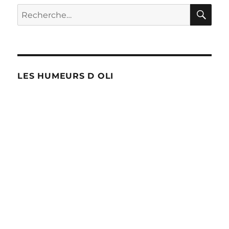
RE
Recherche
pour :
LES HUMEURS D OLI