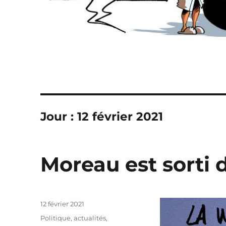
Jour :
12 février 2021
Moreau est sorti 
Publié
12 février 2021
le
Catégories
Politique, actualités
,