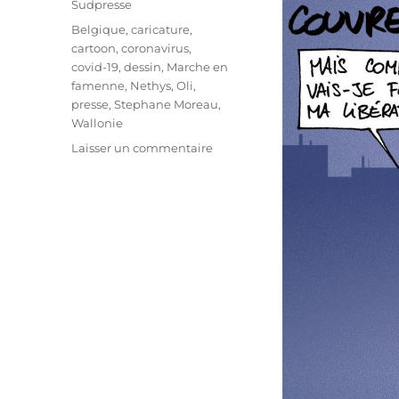
Sudpresse
Étiquettes
Belgique
,
caricature
,
cartoon
,
coronavirus
,
covid-19
,
dessin
,
Marche en
famenne
,
Nethys
,
Oli
,
presse
,
Stephane Moreau
,
Wallonie
sur
Laisser un commentaire
Moreau
est
sorti
de
prison