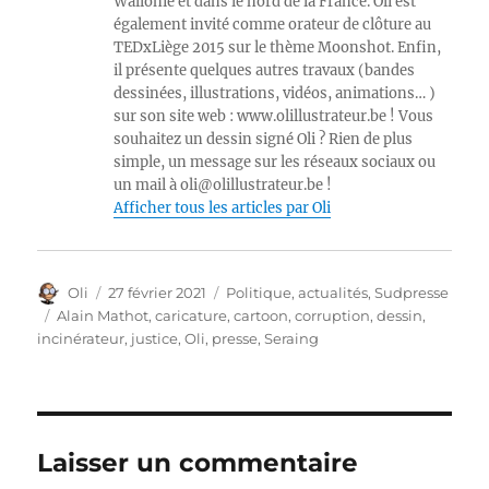
Wallonie et dans le nord de la France. Oli est
également invité comme orateur de clôture au
TEDxLiège 2015 sur le thème Moonshot. Enfin,
il présente quelques autres travaux (bandes
dessinées, illustrations, vidéos, animations… )
sur son site web : www.olillustrateur.be ! Vous
souhaitez un dessin signé Oli ? Rien de plus
simple, un message sur les réseaux sociaux ou
un mail à oli@olillustrateur.be !
Afficher tous les articles par Oli
Auteur
Publié
Catégories
Oli
27 février 2021
Politique, actualités
,
Sudpresse
le
Étiquettes
Alain Mathot
,
caricature
,
cartoon
,
corruption
,
dessin
,
incinérateur
,
justice
,
Oli
,
presse
,
Seraing
Laisser un commentaire