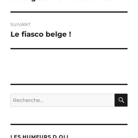
SUIVANT
Le fiasco belge !
Publication
suivante :
RE
Recherche
pour :
LES HUMEURS D OLI