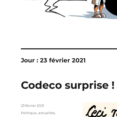
Jour :
23 février 2021
Codeco surprise !
Publié
23 février 2021
le
Catégories
Politique, actualités
,