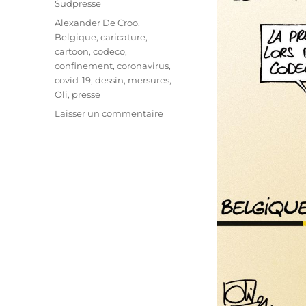
Sudpresse
Étiquettes
Alexander De Croo
,
Belgique
,
caricature
,
cartoon
,
codeco
,
confinement
,
coronavirus
,
covid-19
,
dessin
,
mersures
,
Oli
,
presse
sur
Laisser un commentaire
Codeco
surprise
!