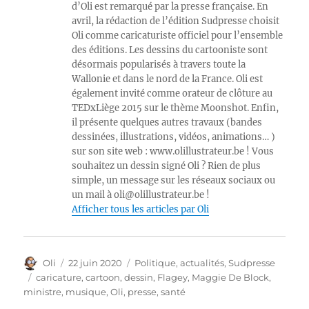
d’Oli est remarqué par la presse française. En
avril, la rédaction de l’édition Sudpresse choisit
Oli comme caricaturiste officiel pour l’ensemble
des éditions. Les dessins du cartooniste sont
désormais popularisés à travers toute la
Wallonie et dans le nord de la France. Oli est
également invité comme orateur de clôture au
TEDxLiège 2015 sur le thème Moonshot. Enfin,
il présente quelques autres travaux (bandes
dessinées, illustrations, vidéos, animations… )
sur son site web : www.olillustrateur.be ! Vous
souhaitez un dessin signé Oli ? Rien de plus
simple, un message sur les réseaux sociaux ou
un mail à oli@olillustrateur.be !
Afficher tous les articles par Oli
Auteur
Publié
Catégories
Oli
22 juin 2020
Politique, actualités
,
Sudpresse
le
Étiquettes
caricature
,
cartoon
,
dessin
,
Flagey
,
Maggie De Block
,
ministre
,
musique
,
Oli
,
presse
,
santé