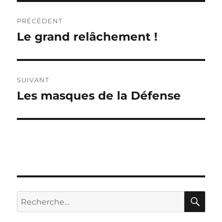
Navigation
PRÉCÉDENT
de
Le grand relâchement !
Publication
précédente :
l’article
SUIVANT
Les masques de la Défense
Publication
suivante :
RE
Recherche
pour :