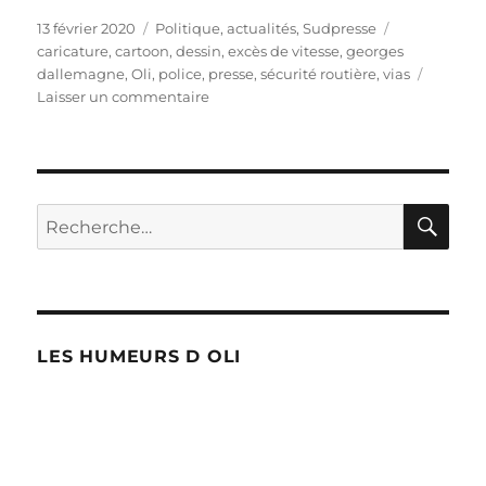
Publié
Catégories
Étiquettes
13 février 2020
Politique, actualités
,
Sudpresse
le
caricature
,
cartoon
,
dessin
,
excès de vitesse
,
georges
dallemagne
,
Oli
,
police
,
presse
,
sécurité routière
,
vias
sur
Laisser un commentaire
Georges
Dallemagne
sans
immunité
!
RE
Recherche
pour :
LES HUMEURS D OLI