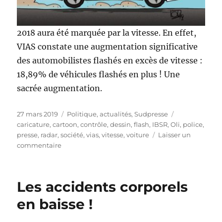
2018 aura été marquée par la vitesse. En effet,
VIAS constate une augmentation significative
des automobilistes flashés en excès de vitesse :
18,89% de véhicules flashés en plus ! Une
sacrée augmentation.
Publié
Catégories
Étiquettes
27 mars 2019
Politique, actualités
,
Sudpresse
le
caricature
,
cartoon
,
contrôle
,
dessin
,
flash
,
IBSR
,
Oli
,
police
,
presse
,
radar
,
société
,
vias
,
vitesse
,
voiture
Laisser un
sur
commentaire
Le
belge
roule
Les accidents corporels
plus
vite
en baisse !
!