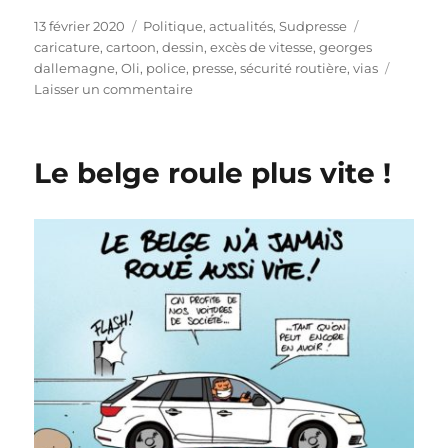
Publié
Catégories
Étiquettes
13 février 2020
Politique, actualités
,
Sudpresse
le
caricature
,
cartoon
,
dessin
,
excès de vitesse
,
georges
dallemagne
,
Oli
,
police
,
presse
,
sécurité routière
,
vias
sur
Laisser un commentaire
Georges
Dallemagne
sans
Le belge roule plus vite !
immunité
!