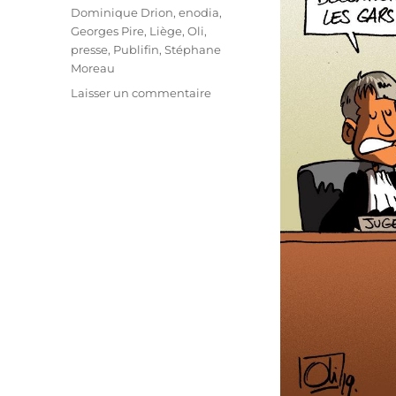
Dominique Drion
,
enodia
,
Georges Pire
,
Liège
,
Oli
,
presse
,
Publifin
,
Stéphane
Moreau
sur
Laisser un commentaire
Publifin
au
tribunal