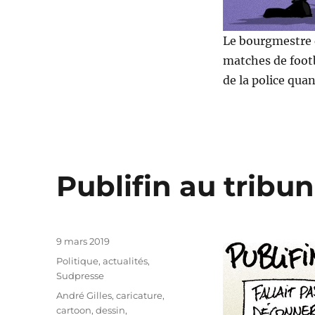
Le bourgmestre d
matches de footb
de la police qua
Publifin au tribun
Publié
9 mars 2019
le
Catégories
Politique, actualités
,
Sudpresse
Étiquettes
André Gilles
,
caricature
,
cartoon
,
dessin
,