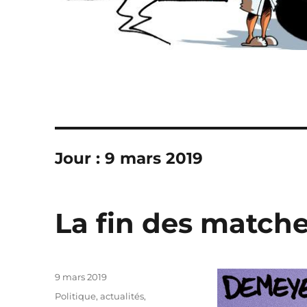
Jour :
9 mars 2019
La fin des match
Publié
9 mars 2019
le
Catégories
Politique, actualités
,