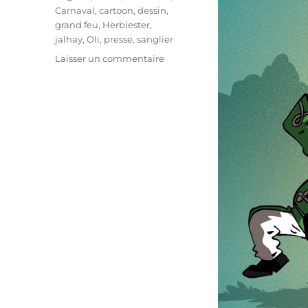
Carnaval
,
cartoon
,
dessin
,
grand feu
,
Herbiester
,
jalhay
,
Oli
,
presse
,
sanglier
sur
Laisser un commentaire
Carnaval
de
Jalhay
:
les
bœufs
et
les
sangliers
s’empoignent
!