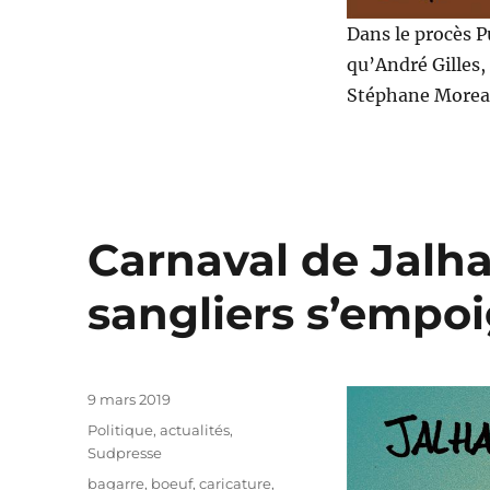
Dans le procès P
qu’André Gilles,
Stéphane Moreau,
Carnaval de Jalhay
sangliers s’empoi
Publié
9 mars 2019
le
Catégories
Politique, actualités
,
Sudpresse
Étiquettes
bagarre
,
boeuf
,
caricature
,