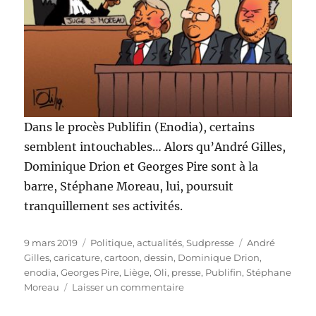
Dans le procès Publifin (Enodia), certains
semblent intouchables… Alors qu’André Gilles,
Dominique Drion et Georges Pire sont à la
barre, Stéphane Moreau, lui, poursuit
tranquillement ses activités.
Publié
Catégories
Étiquettes
9 mars 2019
Politique, actualités
,
Sudpresse
André
le
Gilles
,
caricature
,
cartoon
,
dessin
,
Dominique Drion
,
enodia
,
Georges Pire
,
Liège
,
Oli
,
presse
,
Publifin
,
Stéphane
sur
Moreau
Laisser un commentaire
Publifin
au