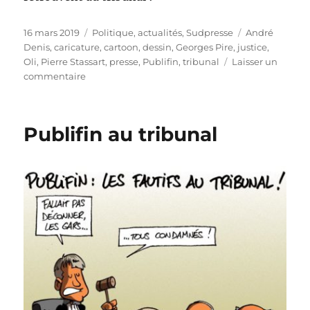
Publié
Catégories
Étiquettes
16 mars 2019
Politique, actualités
,
Sudpresse
André
le
Denis
,
caricature
,
cartoon
,
dessin
,
Georges Pire
,
justice
,
Oli
,
Pierre Stassart
,
presse
,
Publifin
,
tribunal
Laisser un
sur
commentaire
Publifin
au
tribunal
Publifin au tribunal