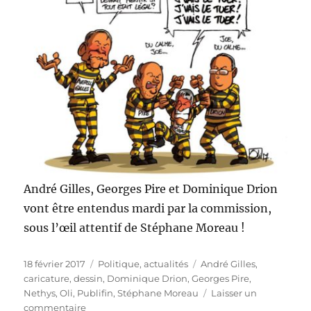
André Gilles, Georges Pire et Dominique Drion
vont être entendus mardi par la commission,
sous l’œil attentif de Stéphane Moreau !
Publié
Catégories
Étiquettes
18 février 2017
Politique, actualités
André Gilles
,
le
caricature
,
dessin
,
Dominique Drion
,
Georges Pire
,
Nethys
,
Oli
,
Publifin
,
Stéphane Moreau
Laisser un
sur
commentaire