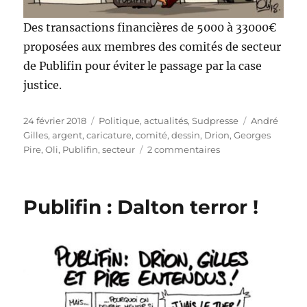
Des transactions financières de 5000 à 33000€
proposées aux membres des comités de secteur
de
Publifin pour éviter le passage par la case
justice.
Publié
Catégories
Étiquettes
24 février 2018
Politique, actualités
,
Sudpresse
André
le
Gilles
,
argent
,
caricature
,
comité
,
dessin
,
Drion
,
Georges
sur
Pire
,
Oli
,
Publifin
,
secteur
2 commentaires
Transactions
financières
pour
Publifin : Dalton terror !
Publifin