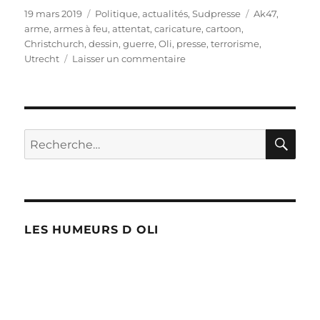
Publié
Catégories
Étiquettes
19 mars 2019
Politique, actualités
,
Sudpresse
Ak47
,
le
arme
,
armes à feu
,
attentat
,
caricature
,
cartoon
,
Christchurch
,
dessin
,
guerre
,
Oli
,
presse
,
terrorisme
,
sur
Utrecht
Laisser un commentaire
Trop
d’armes
à
feu
?
RE
Recherche
pour :
LES HUMEURS D OLI