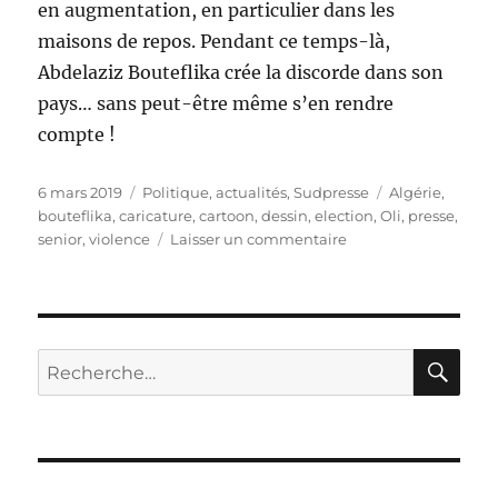
en augmentation, en particulier dans les
maisons de repos. Pendant ce temps-là,
Abdelaziz Bouteflika crée la discorde dans son
pays… sans peut-être même s’en rendre
compte !
Publié
Catégories
Étiquettes
6 mars 2019
Politique, actualités
,
Sudpresse
Algérie
,
le
bouteflika
,
caricature
,
cartoon
,
dessin
,
election
,
Oli
,
presse
,
sur
senior
,
violence
Laisser un commentaire
Augmentation
des
plaintes
pour
violences
RE
Recherche
sur
pour :
les
seniors
!