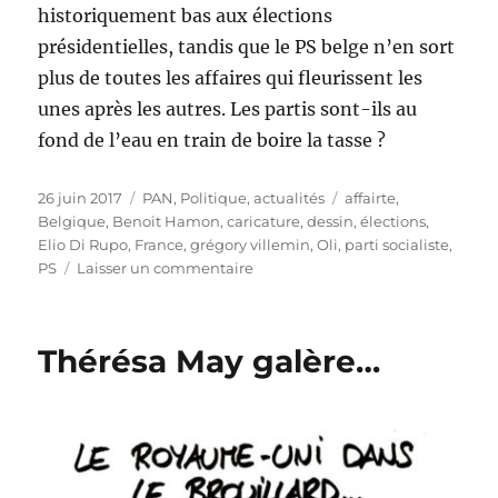
historiquement bas aux élections
présidentielles, tandis que le PS belge n’en sort
plus de toutes les affaires qui fleurissent les
unes après les autres. Les partis sont-ils au
fond de l’eau en train de boire la tasse ?
Publié
Catégories
Étiquettes
26 juin 2017
PAN
,
Politique, actualités
affairte
,
le
Belgique
,
Benoit Hamon
,
caricature
,
dessin
,
élections
,
Elio Di Rupo
,
France
,
grégory villemin
,
Oli
,
parti socialiste
,
sur
PS
Laisser un commentaire
Sale
temps
pour
Thérésa May galère…
les
partis
socialistes
!