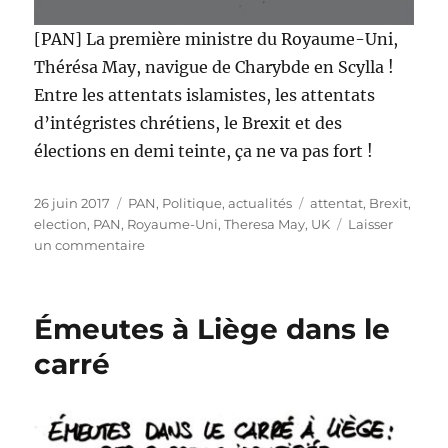
[PAN] La première ministre du Royaume-Uni,
Thérésa May, navigue de Charybde en Scylla !
Entre les attentats islamistes, les attentats
d’intégristes chrétiens, le Brexit et des
élections en demi teinte, ça ne va pas fort !
Publié
Catégories
Étiquettes
26 juin 2017
PAN
,
Politique, actualités
attentat
,
Brexit
,
le
election
,
PAN
,
Royaume-Uni
,
Theresa May
,
UK
Laisser
sur
un commentaire
Thérésa
May
galère…
Émeutes à Liège dans le
carré