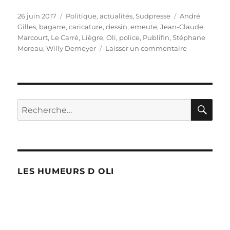
Publié
Catégories
Étiquettes
26 juin 2017
Politique, actualités
,
Sudpresse
André
le
Gilles
,
bagarre
,
caricature
,
dessin
,
emeute
,
Jean-Claude
Marcourt
,
Le Carré
,
Liègre
,
Oli
,
police
,
Publifin
,
Stéphane
sur
Moreau
,
Willy Demeyer
Laisser un commentaire
Émeutes
à
Liège
dans
le
RE
Recherche
carré
pour :
LES HUMEURS D OLI