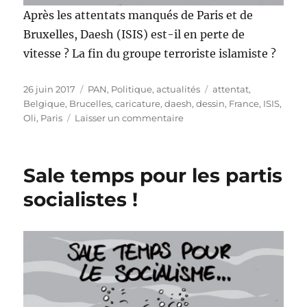
Après les attentats manqués de Paris et de
Bruxelles, Daesh (ISIS) est-il en perte de
vitesse ? La fin du groupe terroriste islamiste ?
Publié
Catégories
Étiquettes
26 juin 2017
PAN
,
Politique, actualités
attentat
,
le
Belgique
,
Brucelles
,
caricature
,
daesh
,
dessin
,
France
,
ISIS
,
sur
Oli
,
Paris
Laisser un commentaire
Daesh
en
perte
Sale temps pour les partis
de
vitesse
socialistes !
?