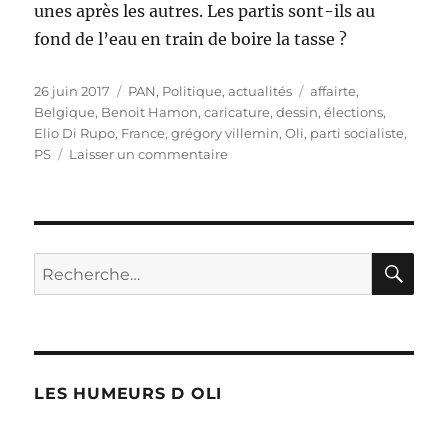
unes après les autres. Les partis sont-ils au
fond de l’eau en train de boire la tasse ?
Publié
Catégories
Étiquettes
26 juin 2017
PAN
,
Politique, actualités
affairte
,
le
Belgique
,
Benoit Hamon
,
caricature
,
dessin
,
élections
,
Elio Di Rupo
,
France
,
grégory villemin
,
Oli
,
parti socialiste
,
sur
PS
Laisser un commentaire
Sale
temps
pour
les
partis
RE
Recherche
socialistes
pour :
!
LES HUMEURS D OLI