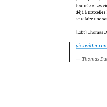
tournée « Les vie
déjà à Bruxelles 
se refaire une sa
[Edit] Thomas D
pic.twitter.c
— Thomas Du