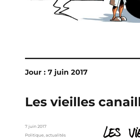
Jour :
7 juin 2017
Les vieilles canai
Publié
7 juin 2017
le
Catégories
Politique, actualités