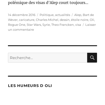
polémique des visas d’Alep court toujours…
Publié
Catégories
Étiquettes
14 décembre 2016
Politique, actualités
Alep
,
Bart de
le
Wever
,
caricature
,
Charles Michel
,
dessin
,
étoile noire
,
Oli
,
Rogue One
,
Star Wars
,
Syrie
,
Theo Francken
,
visa
Laisser
sur
un commentaire
Star
Wars
:
Rogue
One
RE
Recherche
pour :
LES HUMEURS D OLI