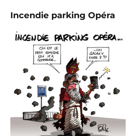
le
retour
Incendie parking Opéra
!