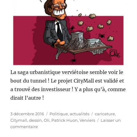
La saga urbanistique verviétoise semble voir le
bout du tunnel ! Le projet CityMall est validé et
a trouvé des investisseur ! Y a plus qu’à, comme
dirait l’autre !
Publié
Catégories
Étiquettes
3 décembre 2016
Politique, actualités
caricature
,
le
Citymall
,
dessin
,
Oli
,
Patrick Huon
,
Verviers
Laisser un
sur
commentaire
CityMall,