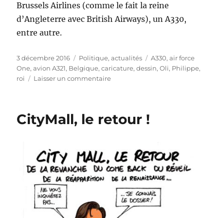
Brussels Airlines (comme le fait la reine
d’Angleterre avec British Airways), un A330,
entre autre.
Publié
Catégories
Étiquettes
3 décembre 2016
Politique, actualités
A330
,
air force
le
One
,
avion A321
,
Belgique
,
caricature
,
dessin
,
Oli
,
Philippe
,
sur
roi
Laisser un commentaire
Air
Force
One
CityMall, le retour !
belge
?