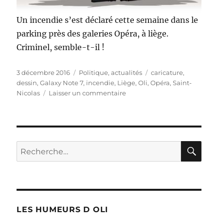
Un incendie s’est déclaré cette semaine dans le
parking près des galeries Opéra, à liège.
Criminel, semble-t-il !
Publié
Catégories
Étiquettes
3 décembre 2016
Politique, actualités
caricature
,
le
dessin
,
Galaxy Note 7
,
incendie
,
Liège
,
Oli
,
Opéra
,
Saint-
sur
Nicolas
Laisser un commentaire
Incendie
parking
Opéra
RE
Recherche
pour :
LES HUMEURS D OLI