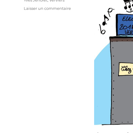
sur
Laisser un commentaire
Breuwer
out
pour
2018
!