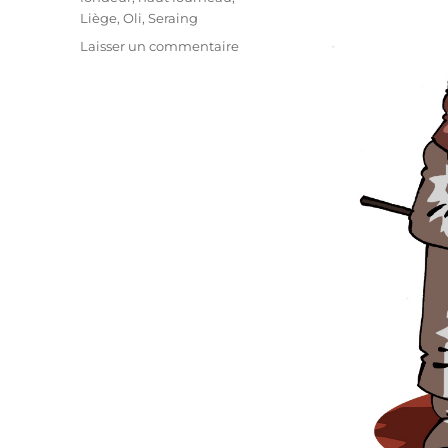
Liège
,
Oli
,
Seraing
sur
Laisser un commentaire
Le
haut
fourneau
6
de
Seraing
a
été
détruit