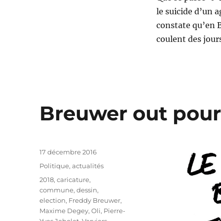
le suicide d’un a
constate qu’en B
coulent des jour
Breuwer out pour 
Publié
17 décembre 2016
le
Catégories
Politique, actualités
Étiquettes
2018
,
caricature
,
commune
,
dessin
,
election
,
Freddy Breuwer
,
Maxime Degey
,
Oli
,
Pierre-
Yves Jeholet
,
Verviers