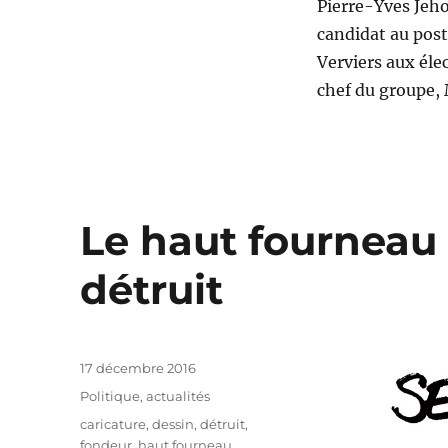
Pierre-Yves Jehol
candidat au post
Verviers aux éle
chef du groupe,
Le haut fourneau 
détruit
Publié
17 décembre 2016
le
Catégories
Politique, actualités
Étiquettes
caricature
,
dessin
,
détruit
,
fondeur
,
haut fourneau
,