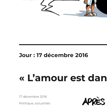
Jour :
17 décembre 2016
« L’amour est dans
Publié
17 décembre 2016
le
Catégories
Politique, actualités