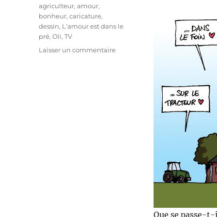
Étiquettes
agriculteur
,
amour
,
bonheur
,
caricature
,
dessin
,
L'amour est dans le
pré
,
Oli
,
TV
sur
Laisser un commentaire
« L’amour
est
dans
le
pré »,
et
après
?
Que se passe-t-i