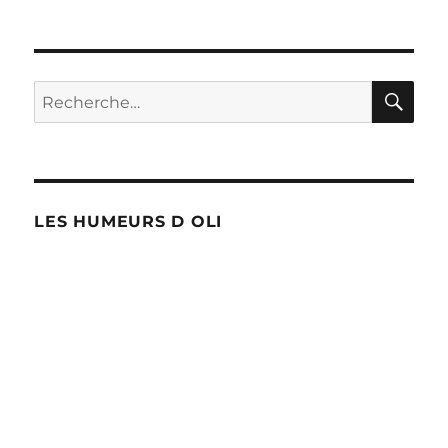
Un
premier
ministre
libéral
pour
RE
Recherche
le
pour :
16
?
LES HUMEURS D OLI