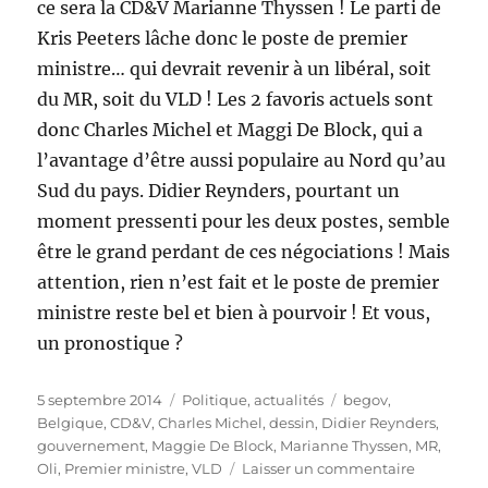
ce sera la CD&V Marianne Thyssen ! Le parti de
Kris Peeters lâche donc le poste de premier
ministre… qui devrait revenir à un libéral, soit
du MR, soit du VLD ! Les 2 favoris actuels sont
donc Charles Michel et Maggi De Block, qui a
l’avantage d’être aussi populaire au Nord qu’au
Sud du pays. Didier Reynders, pourtant un
moment pressenti pour les deux postes, semble
être le grand perdant de ces négociations ! Mais
attention, rien n’est fait et le poste de premier
ministre reste bel et bien à pourvoir ! Et vous,
un pronostique ?
Publié
Catégories
Étiquettes
5 septembre 2014
Politique, actualités
begov
,
le
Belgique
,
CD&V
,
Charles Michel
,
dessin
,
Didier Reynders
,
gouvernement
,
Maggie De Block
,
Marianne Thyssen
,
MR
,
sur
Oli
,
Premier ministre
,
VLD
Laisser un commentaire