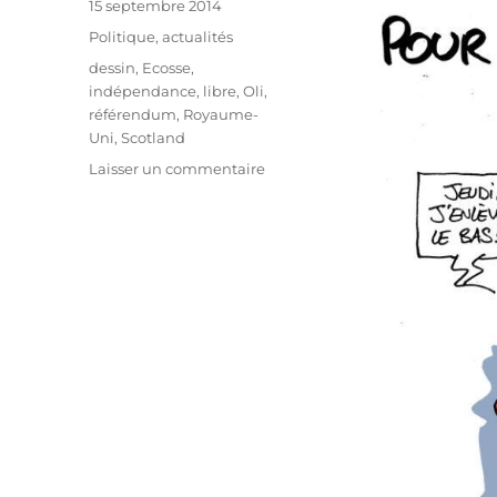
Publié
15 septembre 2014
le
Catégories
Politique, actualités
Étiquettes
dessin
,
Ecosse
,
indépendance
,
libre
,
Oli
,
référendum
,
Royaume-
Uni
,
Scotland
sur
Laisser un commentaire
Incertitudes
quant
à
l’indépendance
de
l’Ecosse