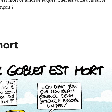
est mort ce lundi de Pâques. Quel est votre avis sur le
ançois ?
mort