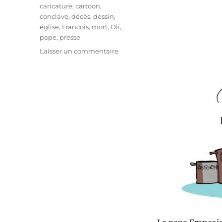
Étiquettes
caricature
,
cartoon
,
conclave
,
décès
,
dessin
,
église
,
Francois
,
mort
,
Oli
,
pape
,
presse
sur
Laisser un commentaire
Le
pape
François
est
mort