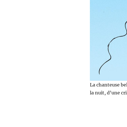
morte
La chanteuse bel
la nuit, d’une cr