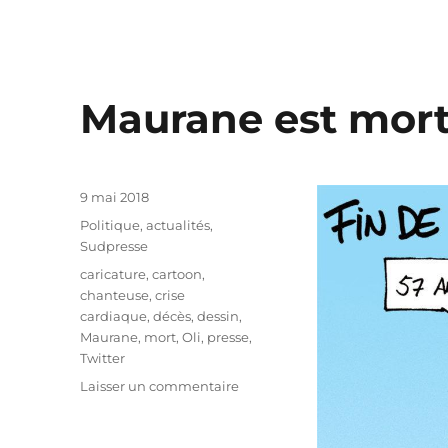
Maurane est mor
Publié
9 mai 2018
le
Catégories
Politique, actualités
,
Sudpresse
Étiquettes
caricature
,
cartoon
,
chanteuse
,
crise
cardiaque
,
décès
,
dessin
,
Maurane
,
mort
,
Oli
,
presse
,
Twitter
sur
Laisser un commentaire
Maurane
est