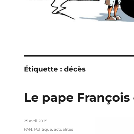
Étiquette :
décès
Le pape François
Publié
25 avril 2025
le
Catégories
PAN
,
Politique, actualités