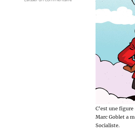
Marc
Goblet
est
mort
C’est une figure
Marc Goblet a me
Socialiste.