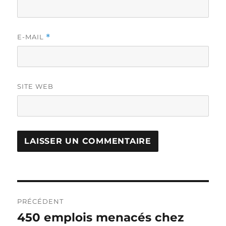
E-MAIL
*
SITE WEB
Navigation
PRÉCÉDENT
de
450 emplois menacés chez
Publication