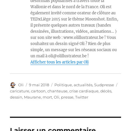
désormais popularisés à travers toute la
Wallonie et dans le nord de la France. Oli est
également invité comme orateur de clôture au
TEDxLiège 2015 sur le thème Moonshot. Enfin,
il présente quelques autres travaux (bandes
dessinées, illustrations, vidéos, animations… )
sur son site web : www.olillustrateur.be ! Vous
souhaitez un dessin signé Oli ? Rien de plus
simple, un message sur les réseaux sociaux ou
un mail à oli@olillustrateur.be !
Afficher tous les articles par Oli
Auteur
Publié
Catégories
Étiqu
Oli
9 mai 2018
Politique, actualités
,
Sudpresse
le
caricature
,
cartoon
,
chanteuse
,
crise cardiaque
,
décès
,
dessin
,
Maurane
,
mort
,
Oli
,
presse
,
Twitter
Laisser un commentaire