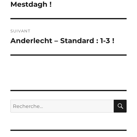
précédente :
Mestdagh !
l’article
SUIVANT
Anderlecht – Standard : 1-3 !
Publication
suivante :
RE
Recherche
pour :