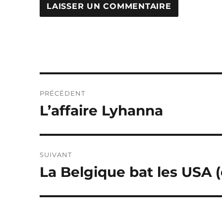
Navigation
PRÉCÉDENT
de
L’affaire Lyhanna
Publication
précédente :
l’article
SUIVANT
La Belgique bat les USA 
Publication
suivante :