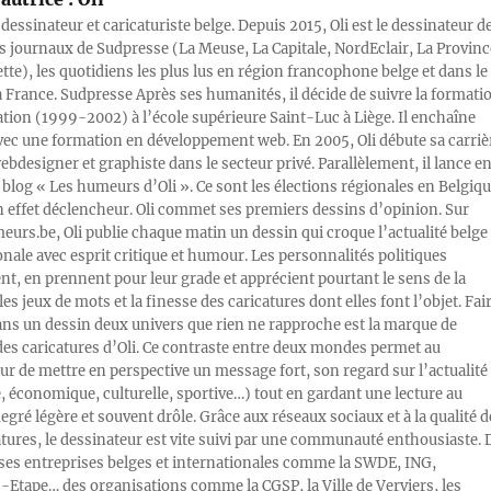
 dessinateur et caricaturiste belge. Depuis 2015, Oli est le dessinateur d
s journaux de Sudpresse (La Meuse, La Capitale, NordEclair, La Provinc
ette), les quotidiens les plus lus en région francophone belge et dans le
a France. Sudpresse Après ses humanités, il décide de suivre la formati
ration (1999-2002) à l’école supérieure Saint-Luc à Liège. Il enchaîne
vec une formation en développement web. En 2005, Oli débute sa carriè
designer et graphiste dans le secteur privé. Parallèlement, il lance e
blog « Les humeurs d’Oli ». Ce sont les élections régionales en Belgiq
n effet déclencheur. Oli commet ses premiers dessins d’opinion. Sur
rs.be, Oli publie chaque matin un dessin qui croque l’actualité belge 
onale avec esprit critique et humour. Les personnalités politiques
, en prennent pour leur grade et apprécient pourtant le sens de la
les jeux de mots et la finesse des caricatures dont elles font l’objet. Fai
ans un dessin deux univers que rien ne rapproche est la marque de
des caricatures d’Oli. Ce contraste entre deux mondes permet au
ur de mettre en perspective un message fort, son regard sur l’actualité
e, économique, culturelle, sportive…) tout en gardant une lecture au
egré légère et souvent drôle. Grâce aux réseaux sociaux et à la qualité d
atures, le dessinateur est vite suivi par une communauté enthousiaste. 
s entreprises belges et internationales comme la SWDE, ING,
Etape… des organisations comme la CGSP, la Ville de Verviers, les