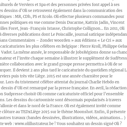
ulturels de Verviers et Spa et des personnes privées font appel à ses
Les dessins d’Oli se retrouvent également dans la communication des
litiques : MR, CDh, PS et Ecolo. Oli effectue plusieurs commandes pour
nnes politiques en vue comme Denis Ducarme, Kattrin Jadin, Vincent
illes Foret, Jean-François Istasse, Christophe Collignon… En 2011, Oli
 à diverses publications dont Le Poiscaille, journal satirique indépendan
« Sans Commentaires – Zonder woorden » aux éditions « Le Cri » aux
caricaturistes les plus célèbres en Belgique : Pierre Kroll, Philippe Gelu
s Vadot. La même année, le responsable de JobsRégions donne sa chan
inateur et l’invite chaque semaine à illustrer le supplément de SudPress
mière collaboration avec le grand groupe presse permettra à Oli de se
rquer. Il devient 2 ans plus tard le caricaturiste du quotidien régional L
viers puis très vite Liège. 2015 est une année charnière pour le
ur. Lors du tristement célèbre attentat du journal Charlie Hebdo en
e dessin d’Oli est remarqué par la presse française. En avril, la rédaction
ion Sudpresse choisit Oli comme caricaturiste officiel pour l’ensemble
ons. Les dessins du cartooniste sont désormais popularisés à travers
Wallonie et dans le nord de la France. Oli est également invité comme
e clôture au TEDxLiège 2015 sur le thème Moonshot. Enfin, il présente
autres travaux (bandes dessinées, illustrations, vidéos, animations… )
ite web : www.olillustrateur.be ! Vous souhaitez un dessin signé Oli ?