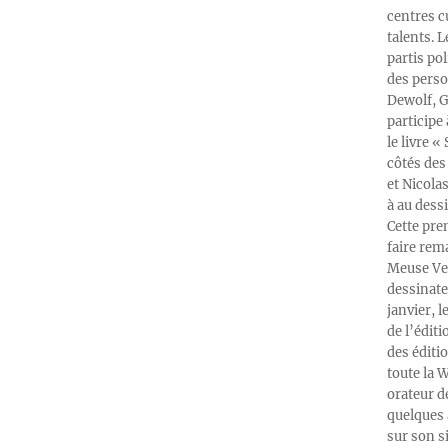
centres c
talents. 
partis po
des perso
Dewolf, G
participe
le livre 
côtés des 
et Nicola
à au dess
Cette pre
faire rema
Meuse Ver
dessinate
janvier, l
de l’édit
des éditi
toute la 
orateur d
quelques 
sur son s