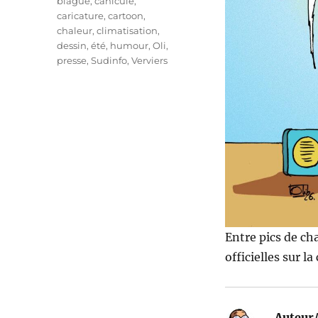
Étiquettes
blague
,
canicule
,
caricature
,
cartoon
,
chaleur
,
climatisation
,
dessin
,
été
,
humour
,
Oli
,
presse
,
Sudinfo
,
Verviers
Entre pics de cha
officielles sur l
Auteur/