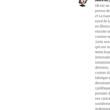
Oli est un
presse de
et La Gaz
nord de l
en illust
ensuite a
comme web
2009 son 
qui ont u
www.humeu
internati
notamment
dérision, 
croiser d
fabrique 
dessinate
(politiqu
premier d
ses caric
nombreuse
Ardennes-