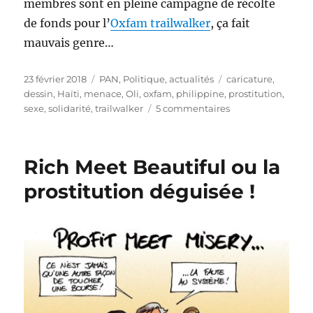
membres sont en pleine campagne de récolte
de fonds pour l’
Oxfam trailwalker
, ça fait
mauvais genre…
Publié
Catégories
Étiquettes
23 février 2018
PAN
,
Politique, actualités
caricature
,
le
dessin
,
Haïti
,
menace
,
Oli
,
oxfam
,
philippine
,
prostitution
,
sur
sexe
,
solidarité
,
trailwalker
5 commentaires
Oxfam
dans
la
Rich Meet Beautiful ou la
tourmente…
prostitution déguisée !