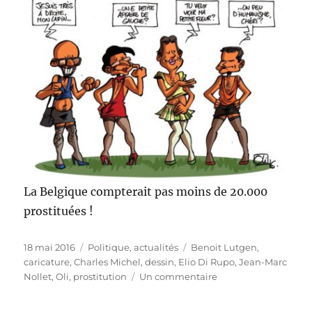
La Belgique compterait pas moins de 20.000
prostituées !
Publié
Catégories
Étiquettes
18 mai 2016
Politique, actualités
Benoit Lutgen
,
le
caricature
,
Charles Michel
,
dessin
,
Elio Di Rupo
,
Jean-Marc
sur
Nollet
,
Oli
,
prostitution
Un commentaire
Prostitution