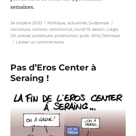
semaines.
Publié
Catégories
Étiquettes
24 octobre 2020
Politique, actualités
,
Sudpresse
le
caricature
,
cartoon
,
coronavirus
,
covid-19
,
dessin
,
Liège
,
Oli
,
presse
,
prostituée
,
prostitution
,
pute
,
Willy Demeyer
sur
Laisser un commentaire
La
prostitution
interdite
Pas d’Eros Center à
Seraing !