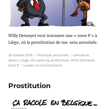
Willy Demeyer veut instaurer une « zone P » à
Liège, où la prostitution de rue
sera autorisée.
Publié
Catégories
Étiquettes
29 octobre 2016
Politique, actualités
caricature
,
le
dessin
,
Liège
,
Oli
,
parking
,
prostitution
,
Willy Demeyer
,
sur
zone P
Laisser un commentaire
Une
zone
P
Prostitution
à
Liège
!