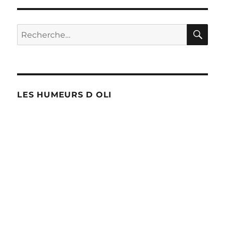
RE
Recherche
pour :
LES HUMEURS D OLI