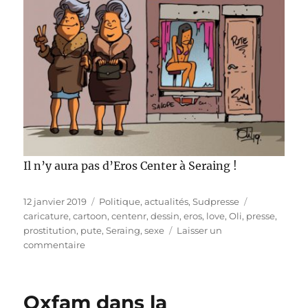
Il n’y aura pas d’Eros Center à Seraing !
Publié
Catégories
Étiquettes
12 janvier 2019
Politique, actualités
,
Sudpresse
le
caricature
,
cartoon
,
centenr
,
dessin
,
eros
,
love
,
Oli
,
presse
,
prostitution
,
pute
,
Seraing
,
sexe
Laisser un
sur
commentaire
Pas
d’Eros
Center
Oxfam dans la
à