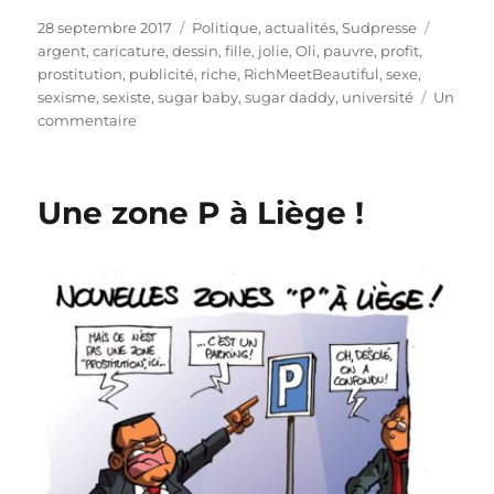
Publié
Catégories
Étiquet
28 septembre 2017
Politique, actualités
,
Sudpresse
le
argent
,
caricature
,
dessin
,
fille
,
jolie
,
Oli
,
pauvre
,
profit
,
prostitution
,
publicité
,
riche
,
RichMeetBeautiful
,
sexe
,
sexisme
,
sexiste
,
sugar baby
,
sugar daddy
,
université
Un
sur
commentaire
Rich
Meet
Beautiful
Une zone P à Liège !
ou
la
prostitution
déguisée
!