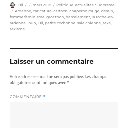
Auteur
Publié
Catégories
Oli
21 mars 2018
Politique, actualités
,
Sudpresse
le
Étiquettes
Ardenne
,
caricature
,
cartoon
,
chaperon rouge
,
dessin
,
femme féminisme
,
gros thon
,
harcèlement
,
la roche-en-
ardenne
,
loup
,
Oli
,
petite cochonne
,
sale chienne
,
sexe
,
sexisme
Laisser un commentaire
Votre adresse e-mail ne sera pas publiée.
Les champs
obligatoires sont indiqués avec
*
COMMENTAIRE
*