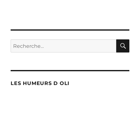
RE
Recherche
pour :
LES HUMEURS D OLI