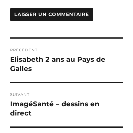
Navigation
PRÉCÉDENT
de
Elisabeth 2 ans au Pays de
Publication
précédente :
Galles
l’article
SUIVANT
ImagéSanté – dessins en
Publication
suivante :
direct