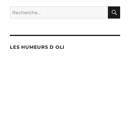
RE
Recherche
pour :
LES HUMEURS D OLI