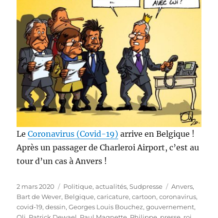
Le
Coronavirus (Covid-19)
arrive en Belgique !
Après un passager de Charleroi Airport, c’est au
tour d’un cas à Anvers !
Publié
Catégories
Étiquettes
2 mars 2020
Politique, actualités
,
Sudpresse
Anvers
,
le
Bart de Wever
,
Belgique
,
caricature
,
cartoon
,
coronavirus
,
covid-19
,
dessin
,
Georges Louis Bouchez
,
gouvernement
,
Oli
,
Patrick Dewael
,
Paul Magnette
,
Philippe
,
presse
,
roi
,