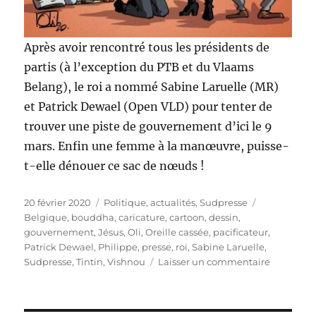
Après avoir rencontré tous les présidents de
partis (à l’exception du PTB et du Vlaams
Belang), le roi a nommé Sabine Laruelle (MR)
et Patrick Dewael (Open VLD) pour tenter de
trouver une piste de gouvernement d’ici le 9
mars. Enfin une femme à la manœuvre, puisse-
t-elle dénouer ce sac de nœuds !
Publié
Catégories
Étiquettes
20 février 2020
Politique, actualités
,
Sudpresse
le
Belgique
,
bouddha
,
caricature
,
cartoon
,
dessin
,
gouvernement
,
Jésus
,
Oli
,
Oreille cassée
,
pacificateur
,
Patrick Dewael
,
Philippe
,
presse
,
roi
,
Sabine Laruelle
,
sur
Sudpresse
,
Tintin
,
Vishnou
Laisser un commentaire
2
pacificate