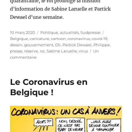
quarantaine, le roi prolonge la mission
d’information de Sabine Laruelle et Partick
Dewael d’une semaine.
Publié
Catégories
Étiquettes
10 mars 2020
Politique, actualités
,
Sudpresse
le
Belgique
,
caricature
,
cartoon
,
coronavirus
,
covid-19
,
dessin
,
gouvernement
,
Oli
,
Partick Dewael
,
Philippe
,
presse
,
réserve
,
roi
,
Sabine Laruelle
,
virus
Un
sur
commentaire
Dewael
et
Laruelle
Le Coronavirus en
prolongés
!
Belgique !