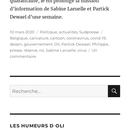
quarantaine, le roi prolonge la mission
d’information de Sabine Laruelle et Partick
Dewael d’une semaine.
Publié
Catégories
Étiquettes
10 mars 2020
Politique, actualités
,
Sudpresse
le
Belgique
,
caricature
,
cartoon
,
coronavirus
,
covid-19
,
dessin
,
gouvernement
,
Oli
,
Partick Dewael
,
Philippe
,
presse
,
réserve
,
roi
,
Sabine Laruelle
,
virus
Un
sur
commentaire
Dewael
et
Laruelle
prolongés
!
RE
Recherche
pour :
LES HUMEURS D OLI