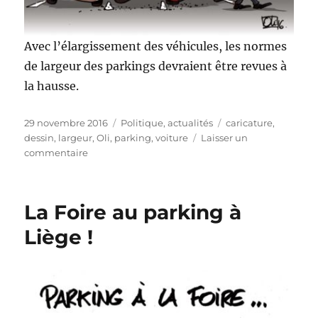
Avec l’élargissement des véhicules, les normes
de largeur des parkings devraient être revues à
la hausse.
Publié
Catégories
Étiquettes
29 novembre 2016
Politique, actualités
caricature
,
le
dessin
,
largeur
,
Oli
,
parking
,
voiture
Laisser un
sur
commentaire
Trop
étroites
les
La Foire au parking à
places
de
Liège !
parking
?