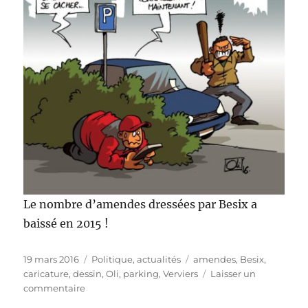
Le nombre d’amendes dressées par Besix a
baissé en 2015 !
Publié
Catégories
Étiquettes
19 mars 2016
Politique, actualités
amendes
,
Besix
,
le
caricature
,
dessin
,
Oli
,
parking
,
Verviers
Laisser un
sur
commentaire
Amendes