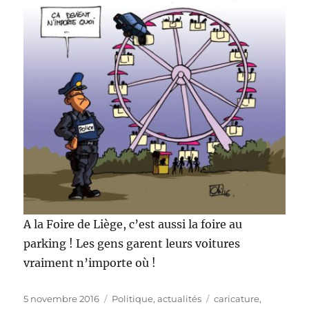
A la Foire de Liège, c’est aussi la foire au
parking ! Les gens garent leurs voitures
vraiment n’importe où !
Publié
Catégories
Étiquettes
5 novembre 2016
Politique, actualités
caricature
,