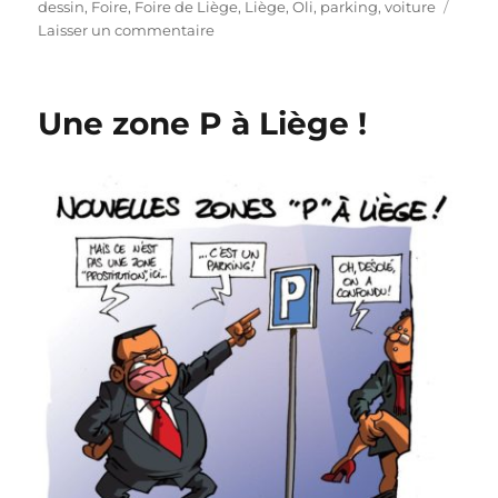
le
dessin
,
Foire
,
Foire de Liège
,
Liège
,
Oli
,
parking
,
voiture
sur
Laisser un commentaire
La
Foire
au
Une zone P à Liège !
parking
à
Liège
!