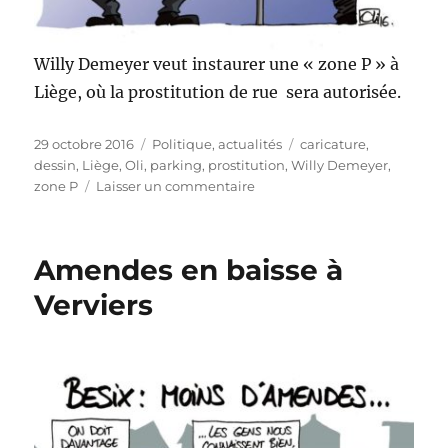
Willy Demeyer veut instaurer une « zone P » à
Liège, où la prostitution de rue
sera autorisée.
Publié
Catégories
Étiquettes
29 octobre 2016
Politique, actualités
caricature
,
le
dessin
,
Liège
,
Oli
,
parking
,
prostitution
,
Willy Demeyer
,
sur
zone P
Laisser un commentaire
Une
zone
P
Amendes en baisse à
à
Liège
Verviers
!