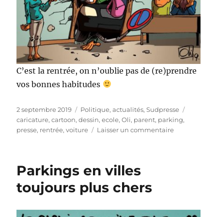
C’est la rentrée, on n’oublie pas de (re)prendre
vos bonnes habitudes
Publié
Catégories
Étiquett
2 septembre 2019
Politique, actualités
,
Sudpresse
le
caricature
,
cartoon
,
dessin
,
ecole
,
Oli
,
parent
,
parking
,
sur
presse
,
rentrée
,
voiture
Laisser un commentaire
Bonne
rentrée
!
Parkings en villes
toujours plus chers