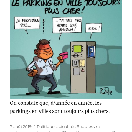
On constate que, d’année en année, les
parkings en villes sont toujours plus chers.
Publié
Catégories
Étiquettes
7 août 2019
Politique, actualités
,
Sudpresse