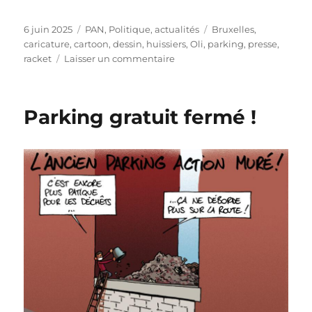
Publié
Catégories
Étiquettes
6 juin 2025
PAN
,
Politique, actualités
Bruxelles
,
le
caricature
,
cartoon
,
dessin
,
huissiers
,
Oli
,
parking
,
presse
,
sur
racket
Laisser un commentaire
Le
racket
du
Parking gratuit fermé !
parking
à
Bruxelles