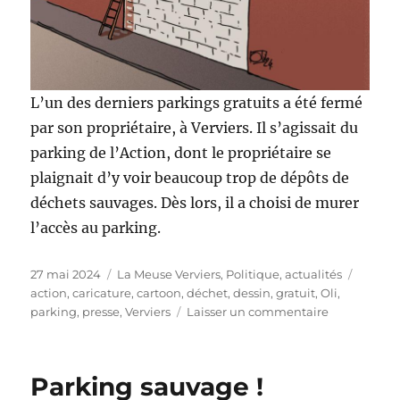
L’un des derniers parkings gratuits a été fermé
par son propriétaire, à Verviers. Il s’agissait du
parking de l’Action, dont le propriétaire se
plaignait d’y voir beaucoup trop de dépôts de
déchets sauvages. Dès lors, il a choisi de murer
l’accès au parking.
Publié
Catégories
Étique
27 mai 2024
La Meuse Verviers
,
Politique, actualités
le
action
,
caricature
,
cartoon
,
déchet
,
dessin
,
gratuit
,
Oli
,
sur
parking
,
presse
,
Verviers
Laisser un commentaire
Parking
gratuit
fermé
Parking sauvage !
!