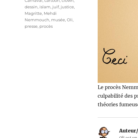
Carnaval
,
cartoon
,
clown
,
dessin
,
islam
,
juif
,
justice
,
Magritte
,
Mehdi
Nemmouch
,
musée
,
Oli
,
presse
,
procès
Le procès Nemmou
culpabilité des 
théories fumeuse
Auteur/