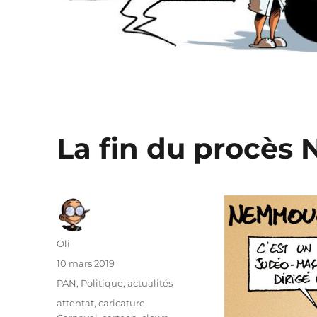
La fin du procè
Auteur
Oli
Publié
10 mars 2019
le
Catégories
PAN
,
Politique, actualités
Étiquettes
attentat
,
caricature
,