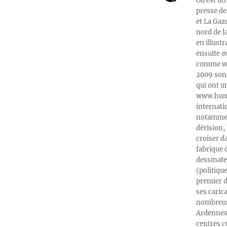
Oli est un
presse de
et La Gaz
nord de l
en illust
ensuite a
comme web
2009 son 
qui ont u
www.humeu
internati
notamment
dérision, 
croiser d
fabrique 
dessinate
(politiqu
premier d
ses caric
nombreuse
Ardennes-
centres c