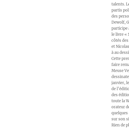
talents. 
partis po
des perso
Dewolf, G
participe
le livre 
côtés des 
et Nicola
à au dess
Cette pre
faire rema
Meuse Ver
dessinate
janvier, l
de l’édit
des éditi
toute la 
orateur d
quelques 
sur son s
Rien de p