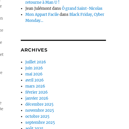
e
retourne à Man U !
e
Jean Julémont
dans
Ô grand Saint-Nicolas
Mon Appart Facile
dans
Black Friday, Cyber
on
Monday…
re
n
ue
ARCHIVES
et
juillet 2026
juin 2026
re
mai 2026
avril 2026
mars 2026
février 2026
janvier 2026
e
décembre 2025
De
novembre 2025
octobre 2025
septembre 2025
août 2025