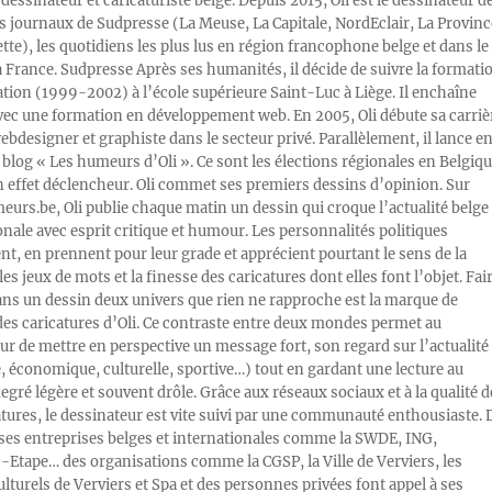
 dessinateur et caricaturiste belge. Depuis 2015, Oli est le dessinateur d
s journaux de Sudpresse (La Meuse, La Capitale, NordEclair, La Provinc
ette), les quotidiens les plus lus en région francophone belge et dans le
a France. Sudpresse Après ses humanités, il décide de suivre la formati
ration (1999-2002) à l’école supérieure Saint-Luc à Liège. Il enchaîne
vec une formation en développement web. En 2005, Oli débute sa carriè
designer et graphiste dans le secteur privé. Parallèlement, il lance e
blog « Les humeurs d’Oli ». Ce sont les élections régionales en Belgiq
n effet déclencheur. Oli commet ses premiers dessins d’opinion. Sur
rs.be, Oli publie chaque matin un dessin qui croque l’actualité belge 
onale avec esprit critique et humour. Les personnalités politiques
, en prennent pour leur grade et apprécient pourtant le sens de la
les jeux de mots et la finesse des caricatures dont elles font l’objet. Fai
ans un dessin deux univers que rien ne rapproche est la marque de
des caricatures d’Oli. Ce contraste entre deux mondes permet au
ur de mettre en perspective un message fort, son regard sur l’actualité
e, économique, culturelle, sportive…) tout en gardant une lecture au
egré légère et souvent drôle. Grâce aux réseaux sociaux et à la qualité d
atures, le dessinateur est vite suivi par une communauté enthousiaste. 
s entreprises belges et internationales comme la SWDE, ING,
Etape… des organisations comme la CGSP, la Ville de Verviers, les
ulturels de Verviers et Spa et des personnes privées font appel à ses