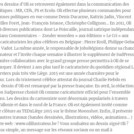
Les dessins d’Oli se retrouvent également dans la communication des
litiques : MR, CDh, PS et Ecolo. Oli effectue plusieurs commandes pour
nnes politiques en vue comme Denis Ducarme, Kattrin Jadin, Vincent
illes Foret, Jean-François Istasse, Christophe Collignon… En 2011, Oli
 à diverses publications dont Le Poiscaille, journal satirique indépendan
« Sans Commentaires – Zonder woorden » aux éditions « Le Cri » aux
caricaturistes les plus célèbres en Belgique : Pierre Kroll, Philippe Gelu
s Vadot. La même année, le responsable de JobsRégions donne sa chan
inateur et l’invite chaque semaine à illustrer le supplément de SudPress
mière collaboration avec le grand groupe presse permettra à Oli de se
rquer. Il devient 2 ans plus tard le caricaturiste du quotidien régional L
viers puis très vite Liège. 2015 est une année charnière pour le
ur. Lors du tristement célèbre attentat du journal Charlie Hebdo en
e dessin d’Oli est remarqué par la presse française. En avril, la rédaction
ion Sudpresse choisit Oli comme caricaturiste officiel pour l’ensemble
ons. Les dessins du cartooniste sont désormais popularisés à travers
Wallonie et dans le nord de la France. Oli est également invité comme
e clôture au TEDxLiège 2015 sur le thème Moonshot. Enfin, il présente
autres travaux (bandes dessinées, illustrations, vidéos, animations… )
ite web : www.olillustrateur.be ! Vous souhaitez un dessin signé Oli ?
lus simple, un message sur les réseaux sociaux ou un mail à