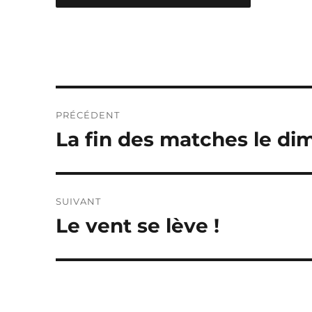
Navigation
PRÉCÉDENT
de
La fin des matches le di
Publication
précédente :
l’article
SUIVANT
Le vent se lève !
Publication
suivante :