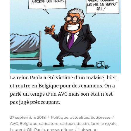
La reine Paola a été victime d’un malaise, hier,
et rentre en Belgique pour des examens. On a
parlé un temps d’un AVC mais son état n’est
pas jugé préoccupant.
Publié
Catégories
Étiquet
27 septembre 2018
Politique, actualités
,
Sudpresse
le
AVC
,
Belgique
,
caricature
,
cartoon
,
dessin
,
famille royale
,
Laurent
,
Oli
,
Paola
,
presse
,
prince
Laisser un