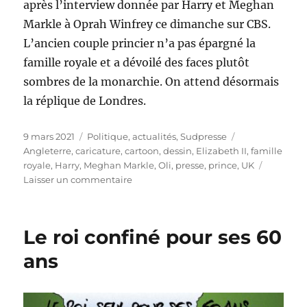
après l’interview donnée par Harry et Meghan
Markle à Oprah Winfrey ce dimanche sur CBS.
L’ancien couple princier n’a pas épargné la
famille royale et a dévoilé des faces plutôt
sombres de la monarchie. On attend désormais
la réplique de Londres.
Publié
Catégories
Étiquettes
9 mars 2021
Politique, actualités
,
Sudpresse
le
Angleterre
,
caricature
,
cartoon
,
dessin
,
Elizabeth II
,
famille
royale
,
Harry
,
Meghan Markle
,
Oli
,
presse
,
prince
,
UK
sur
Laisser un commentaire
Harry
et
Meghan
Le roi confiné pour ses 60
lancent
une
ans
bombe