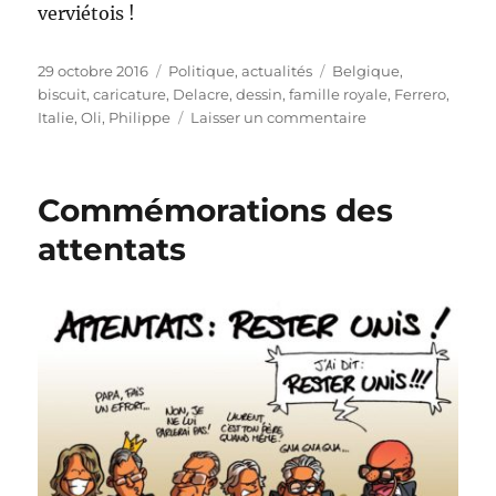
verviétois !
Publié
Catégories
Étiquettes
29 octobre 2016
Politique, actualités
Belgique
,
le
biscuit
,
caricature
,
Delacre
,
dessin
,
famille royale
,
Ferrero
,
sur
Italie
,
Oli
,
Philippe
Laisser un commentaire
Ferrero
achète
Delacre
Commémorations des
!
attentats