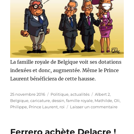
La famille royale de Belgique voit ses dotations
indexées et donc, augmentée. Même le Prince
Laurent bénéficiera de cette hausse.
Publié
Catégories
Étiquettes
25 novembre 2016
Politique, actualités
Albert 2
,
le
Belgique
,
caricature
,
dessin
,
famille royale
,
Mathilde
,
Oli
,
sur
Philippe
,
Prince Laurent
,
roi
Laisser un commentaire
Dotatio
royales
en
Ferrero achète Delacre !
hausse