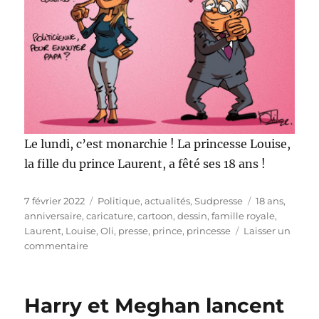
Le lundi, c’est monarchie ! La princesse Louise,
la fille du prince Laurent, a fêté ses 18 ans !
Publié
Catégories
Étiquettes
7 février 2022
Politique, actualités
,
Sudpresse
18 ans
,
le
anniversaire
,
caricature
,
cartoon
,
dessin
,
famille royale
,
Laurent
,
Louise
,
Oli
,
presse
,
prince
,
princesse
Laisser un
sur
commentaire
La
princesse
Louise
Harry et Meghan lancent
a