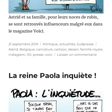
Astrid et sa famille, pour leurs noces de rubis,
se sont retrouvés influenceurs malgré eux dans
le magazine Voici.
Publié
Catégories
Étiquett
21 septembre 2019
Politique, actualités
,
Sudpresse
le
Astrid
,
Belgique
,
caricature
,
cartoon
,
dessin
,
famille royale
,
sur
instagram
,
Oli
,
presse
,
voici
Laisser un commentaire
Astrid,
l’influen
!
La reine Paola inquiète !