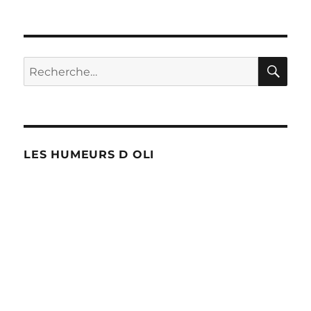
PAG
des
E
SUIV
publications
ANT
E
RE
Recherche
pour :
LES HUMEURS D OLI