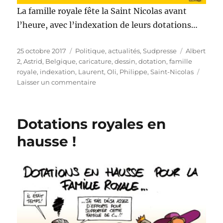
La famille royale fête la Saint Nicolas avant
l’heure, avec l’indexation de leurs dotations…
Publié
Catégories
Étiquettes
25 octobre 2017
Politique, actualités
,
Sudpresse
Albert
le
2
,
Astrid
,
Belgique
,
caricature
,
dessin
,
dotation
,
famille
royale
,
indexation
,
Laurent
,
Oli
,
Philippe
,
Saint-Nicolas
sur
Laisser un commentaire
Indexation
royale
!
Dotations royales en
hausse !