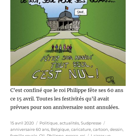
C’est confiné que le roi Philippe fête ses 60 ans
ce 15 avril. Toutes les festivités qu’il avait
prévues pour son anniversaire sont annulées.
Publié
Catégories
Étiquettes
15 avril 2020
Politique, actualités
,
Sudpresse
le
anniversaire 60 ans
,
Belgique
,
caricature
,
cartoon
,
dessin
,
famille royale
,
Oli
,
Philippe
,
presse
,
roi
Laisser un