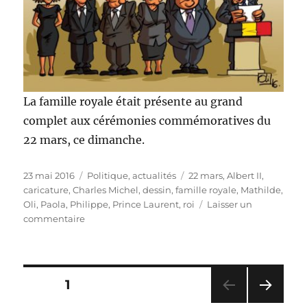
La famille royale était présente au grand
complet aux cérémonies commémoratives du
22 mars, ce dimanche.
Publié
Catégories
Étiquettes
23 mai 2016
Politique, actualités
22 mars
,
Albert II
,
le
caricature
,
Charles Michel
,
dessin
,
famille royale
,
Mathilde
,
Oli
,
Paola
,
Philippe
,
Prince Laurent
,
roi
Laisser un
sur
commentaire
Commémorations
des
attentats
Pagination
PAGE
1