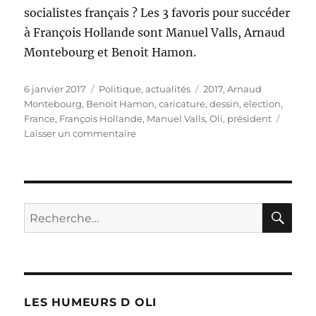
socialistes français ? Les 3 favoris pour succéder
à François Hollande sont Manuel Valls, Arnaud
Montebourg et Benoit Hamon.
Publié
Catégories
Étiquettes
6 janvier 2017
Politique, actualités
2017
,
Arnaud
le
Montebourg
,
Benoit Hamon
,
caricature
,
dessin
,
election
,
France
,
François Hollande
,
Manuel Valls
,
Oli
,
président
sur
Laisser un commentaire
Primaires
de
la
gauche
en
RE
Recherche
France
pour :
LES HUMEURS D OLI